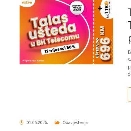
B
s
p
d
01.06.2026.
Obavještenja