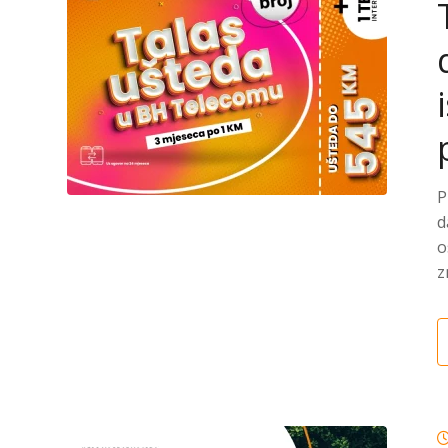
P
d
o
z