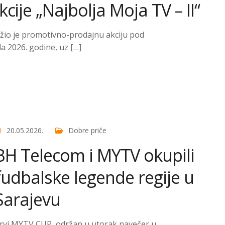
cije „Najbolja Moja TV – II“
žio je promotivno-prodajnu akciju pod
la 2026. godine, uz […]
20.05.2026.
Dobre priče
BH Telecom i MYTV okupili
fudbalske legende regije u
Sarajevu
rvi MYTV CUP, održan u utorak navečer u