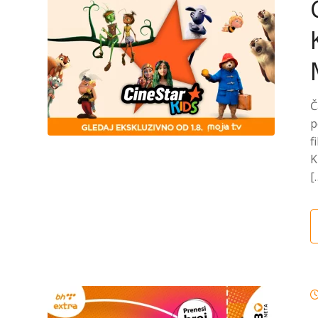
Č
p
f
K
[