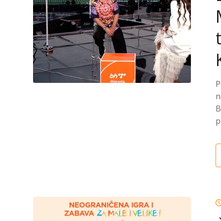
P
n
B
p