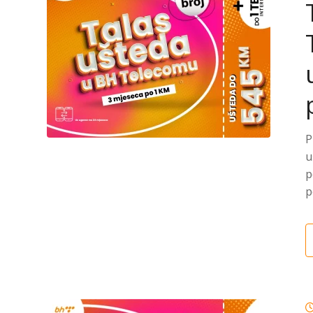
P
u
p
p