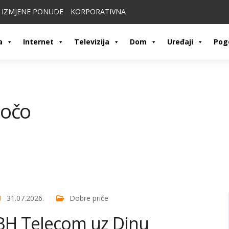
IZMJENE PONUDE
KORPORATIVNA
a
Internet
Televizija
Dom
Uređaji
Pog
ločo
31.07.2026.
Dobre priče
BH Telecom uz Dinu