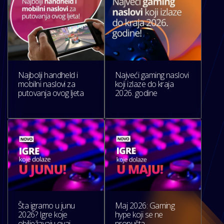
Najbolji handheld i
Najveći gaming naslovi
mobilni naslovi za
koji izlaze do kraja
putovanja ovog ljeta
2026. godine
Šta igramo u junu
Maj 2026: Gaming
2026? Igre koje
hype koji se ne
obilježavaju ovaj
propušta