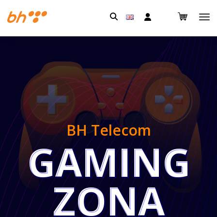
Pretraga:
BH Telecom
GAMING
GAMING
ZONA
ZONA