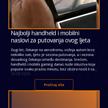
Najbolji handheld i mobilni
naslovi za putovanja ovog ljeta
Dugi let, čekanje na aerodromu, vožnja autom kroz 
nekoliko sati, ljeto je sezona putovanja, a i sezona 
dosadnog čekanja između destinacija. Srećom, 
handheld i mobilni gaming danas nude iskustva koja 
popune svaku praznu minutu, bez obzira nosiš li sa 
04.08.2026.
sobom konzolu, Steam Deck ili samo telefon. 
Nintendo Switch 2 Nintendo Switch 2 ostaje jedan 
od najboljih izbora za put zahvaljujući kompaktnom 
Pročitaj više
dizajnu i bogatoj biblioteci ekskluzivnih naslova. Igre 
poput Zelda: Tears of the Kingdom ili Mario 
Odyssey rade savršeno u handheld modu, a 
baterija izdrži dovoljno dugo za prosječan let. Ono 
što Switch 2 čini posebno praktičnim za putovanje 