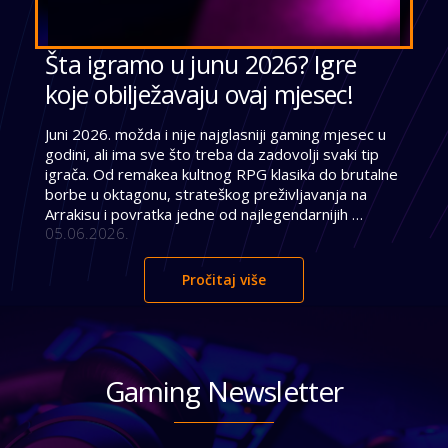
Šta igramo u junu 2026? Igre
koje obilježavaju ovaj mjesec!
Juni 2026. možda i nije najglasniji gaming mjesec u 
godini, ali ima sve što treba da zadovolji svaki tip 
igrača. Od remakea kultnog RPG klasika do brutalne 
borbe u oktagonu, strateškog preživljavanja na 
Arrakisu i povratka jedne od najlegendarnijih 
05.06.2026.
Nintendo franšiza, ovaj mjesec dolazi sa naslovima 
koji zaslužuju punu pažnju. Datum izlaska: 5. juni 
2026. Jedan od najvećih kultnih RPG naslova svih 
Pročitaj više
vremena konačno dobiva remake koji fanovi čekaju 
godinama. Gothic 1 Remake smješta igrača u Dolinu 
rudnika, zatvorenu koloniju pod magičnom kupolom 
gdje vlada brutalna hijerarhija i gdje svaka odluka 
nosi posljedice. Studio Alkimia Interactive zadržao 
Gaming Newsletter
je originalnu atmosferu […]