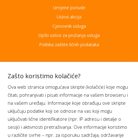
Izmjene ponude
Uslovi akcija
Cjenovnik usluga
Opšti uslovi za pružanja usluga
Politika zaštite ličnih podataka
Aplikacije
Zašto koristimo kolačiće?
Ova web stranica omogućava skripte (kolačiće) koje mogu
Moj BH Telecom
čitati, pohranjivati i pisati informacije na vašem browseru i
Dostupnost usluga
na vašem uređaju. Informacije koje obrađuju ove skripte
Moja webTV
uključuju podatke koji se odnose na vas koji mogu
Aukcije BH Telecom
uključivati lične identifikatore (npr. IP adresu i detalje o
sesiji) i aktivnosti pretraživanja. Ove informacije koristimo
u različite svrhe – npr. za isporuku sadržaja, održavanje