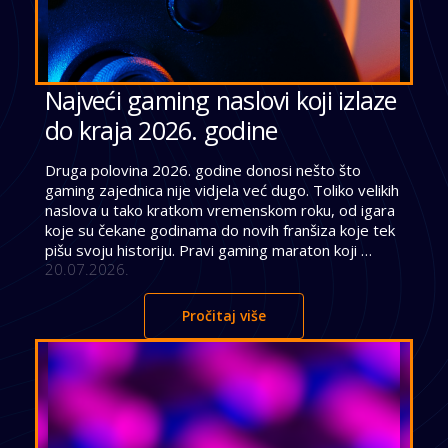
Najveći gaming naslovi koji izlaze
do kraja 2026. godine
Druga polovina 2026. godine donosi nešto što 
gaming zajednica nije vidjela već dugo. Toliko velikih 
naslova u tako kratkom vremenskom roku, od igara 
koje su čekane godinama do novih franšiza koje tek 
pišu svoju historiju. Pravi gaming maraton koji 
20.07.2026.
kulminira jednim od najočekivanijih izdanja svih 
vremena. The Blood of Dawnwalker – 03. 
Septembar 2026. Rebel Wolves, studio koji su 
Pročitaj više
osnovali tvorci The Witcher 3, sprema dark fantasy 
RPG smješten u Evropu 14. vijeka. Protagonist 
Coen po danu je čovjek, a noću vampir, i ta dualnost 
oblikuje svaki segment igre. Ako ikoga treba uvjeriti 
u potencijal ovog naslova, dovoljno je reći […]