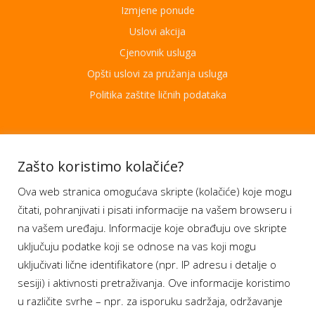
Izmjene ponude
Uslovi akcija
Cjenovnik usluga
Opšti uslovi za pružanja usluga
Politika zaštite ličnih podataka
Aplikacije
Zašto koristimo kolačiće?
Ova web stranica omogućava skripte (kolačiće) koje mogu
Moj BH Telecom
čitati, pohranjivati i pisati informacije na vašem browseru i
Dostupnost usluga
na vašem uređaju. Informacije koje obrađuju ove skripte
Moja webTV
uključuju podatke koji se odnose na vas koji mogu
Aukcije BH Telecom
uključivati lične identifikatore (npr. IP adresu i detalje o
sesiji) i aktivnosti pretraživanja. Ove informacije koristimo
u različite svrhe – npr. za isporuku sadržaja, održavanje