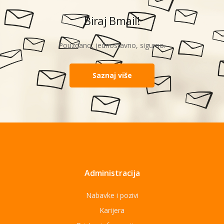
Biraj Bmail!
Pouzdano, jednostavno, sigurno.
Saznaj više
Administracija
Nabavke i pozivi
Karijera