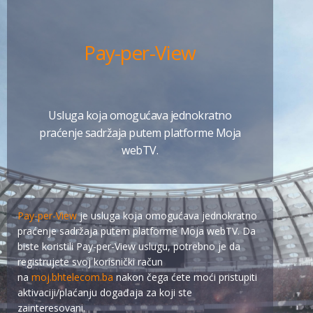
Pay-per-View
Usluga koja omogućava jednokratno
praćenje sadržaja putem platforme Moja
webTV.
Pay-per-View
je usluga koja omogućava jednokratno
praćenje sadržaja putem platforme Moja webTV. Da
biste koristili Pay-per-View uslugu, potrebno je da
registrujete svoj korisnički račun
na
moj.bhtelecom.ba
nakon čega ćete moći pristupiti
aktivaciji/plaćanju događaja za koji ste
zainteresovani.