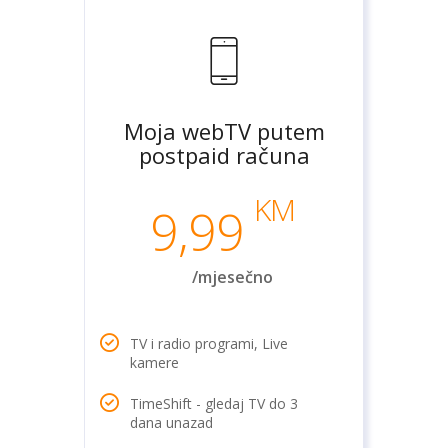
Moja webTV putem
postpaid računa
KM
9,99
/mjesečno
TV i radio programi, Live
kamere
TimeShift - gledaj TV do 3
dana unazad