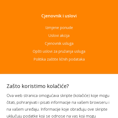
Cjenovnik i uslovi
Izmjene ponude
Uslovi akcija
Cjenovnik usluga
Opšti uslovi za pružanja usluga
Politika zaštite ličnih podataka
Aplikacije
Zašto koristimo kolačiće?
Ova web stranica omogućava skripte (kolačiće) koje mogu
Moj BH Telecom
čitati, pohranjivati i pisati informacije na vašem browseru i
Dostupnost usluga
na vašem uređaju. Informacije koje obrađuju ove skripte
Moja webTV
uključuju podatke koji se odnose na vas koji mogu