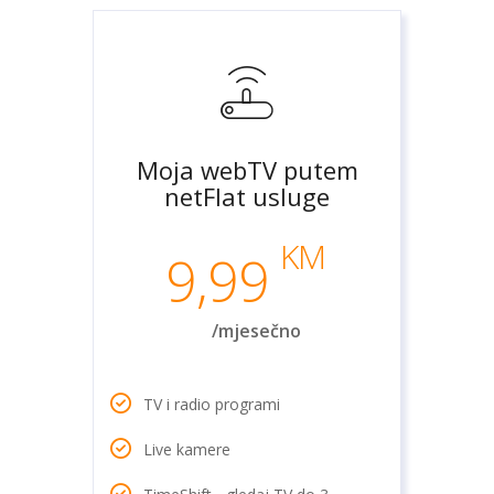
Moja webTV putem
netFlat usluge
KM
9,99
/mjesečno
TV i radio programi
Live kamere