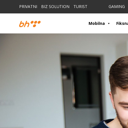
PRIVATNI
BIZ SOLUTION
TURIST
GAMING
Mobilna
Fiksn