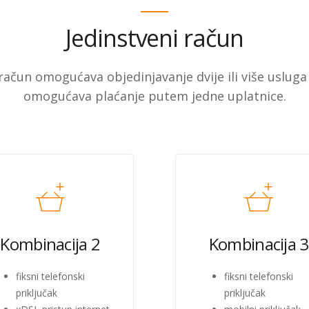
Jedinstveni račun
račun omogućava objedinjavanje dvije ili više usluga
omogućava plaćanje putem jedne uplatnice.
Kombinacija 2
Kombinacija 3
fiksni telefonski
fiksni telefonski
priključak
priključak