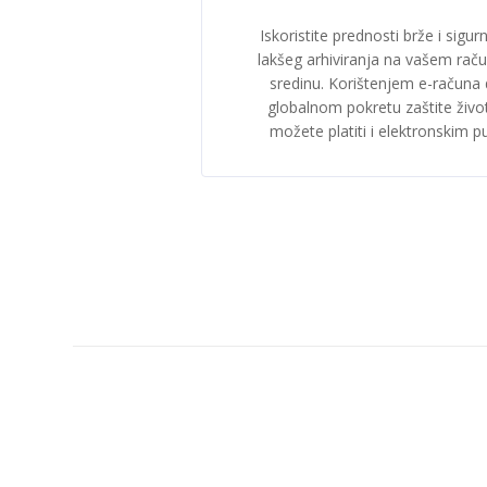
Iskoristite prednosti brže i sigur
lakšeg arhiviranja na vašem račun
sredinu. Korištenjem e-računa 
globalnom pokretu zaštite živo
možete platiti i elektronskim 