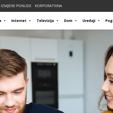
IZMJENE PONUDE
KORPORATIVNA
a
Internet
Televizija
Dom
Uređaji
Pog