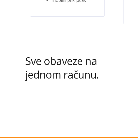
mobilni priključak
Sve obaveze na
jednom računu.