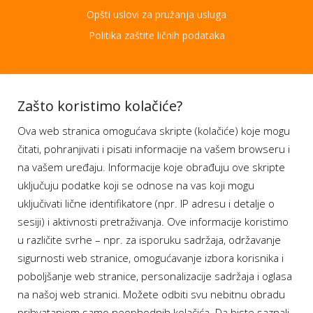
Opšti uslovi za pružanja usluga
Politika zaštite ličnih podataka
Aplikacije
Zašto koristimo kolačiće?
Ova web stranica omogućava skripte (kolačiće) koje mogu
Moj BH Telecom
čitati, pohranjivati i pisati informacije na vašem browseru i
Dostupnost usluga
na vašem uređaju. Informacije koje obrađuju ove skripte
Moja webTV
uključuju podatke koji se odnose na vas koji mogu
Aukcije BH Telecom
uključivati lične identifikatore (npr. IP adresu i detalje o
sesiji) i aktivnosti pretraživanja. Ove informacije koristimo
u različite svrhe – npr. za isporuku sadržaja, održavanje
sigurnosti web stranice, omogućavanje izbora korisnika i
Program lojalnosti
poboljšanje web stranice, personalizacije sadržaja i oglasa
na našoj web stranici. Možete odbiti svu nebitnu obradu
Bonus plus
prihvatanjem samo neophodnih kolačića. Da biste saznali