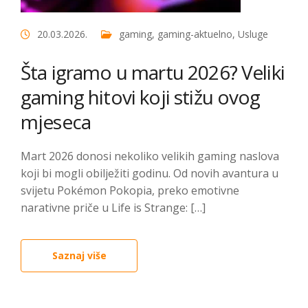
20.03.2026.
gaming
,
gaming-aktuelno
,
Usluge
Šta igramo u martu 2026? Veliki
gaming hitovi koji stižu ovog
mjeseca
Mart 2026 donosi nekoliko velikih gaming naslova
koji bi mogli obilježiti godinu. Od novih avantura u
svijetu Pokémon Pokopia, preko emotivne
narativne priče u Life is Strange: […]
Saznaj više