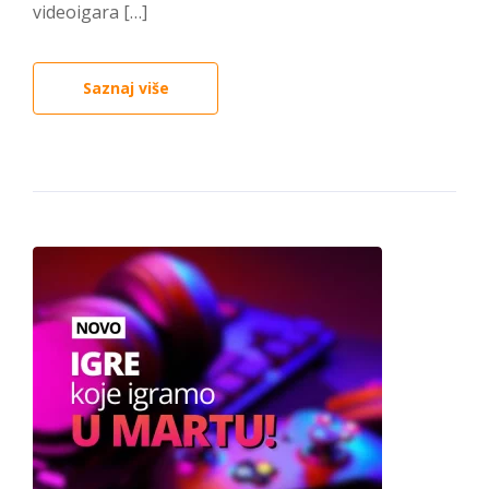
videoigara […]
Saznaj više