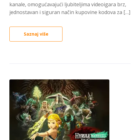
kanale, omogućavajući ljubiteljima videoigara brz,
jednostavan i siguran način kupovine kodova za […]
Saznaj više