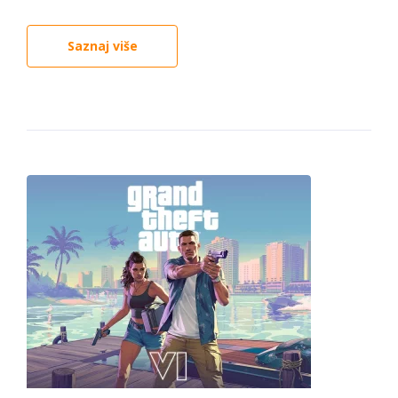
Saznaj više