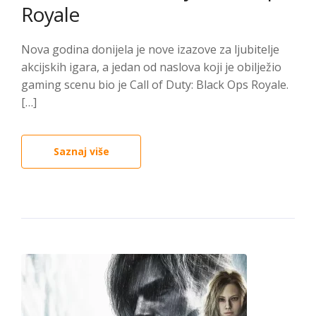
Royale
Nova godina donijela je nove izazove za ljubitelje
akcijskih igara, a jedan od naslova koji je obilježio
gaming scenu bio je Call of Duty: Black Ops Royale.
[…]
Saznaj više