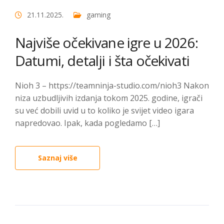
21.11.2025.
gaming
Najviše očekivane igre u 2026:
Datumi, detalji i šta očekivati
Nioh 3 – https://teamninja-studio.com/nioh3 Nakon
niza uzbudljivih izdanja tokom 2025. godine, igrači
su već dobili uvid u to koliko je svijet video igara
napredovao. Ipak, kada pogledamo […]
Saznaj više