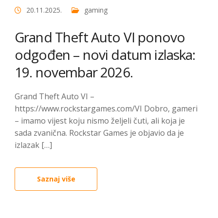
20.11.2025.
gaming
Grand Theft Auto VI ponovo
odgođen – novi datum izlaska:
19. novembar 2026.
Grand Theft Auto VI –
https://www.rockstargames.com/VI Dobro, gameri
– imamo vijest koju nismo željeli čuti, ali koja je
sada zvanična. Rockstar Games je objavio da je
izlazak […]
Saznaj više