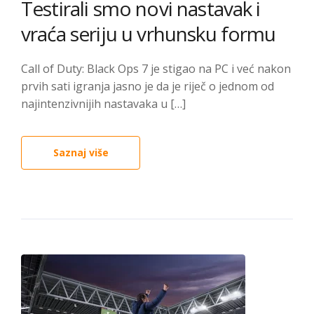
Testirali smo novi nastavak i
vraća seriju u vrhunsku formu
Call of Duty: Black Ops 7 je stigao na PC i već nakon
prvih sati igranja jasno je da je riječ o jednom od
najintenzivnijih nastavaka u […]
Saznaj više