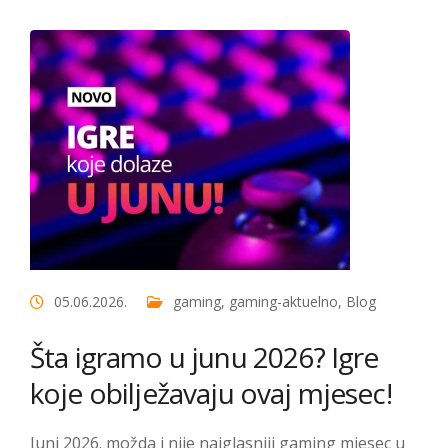
05.06.2026.
gaming
,
gaming-aktuelno
,
Blog
Šta igramo u junu 2026? Igre
koje obilježavaju ovaj mjesec!
Juni 2026. možda i nije najglasniji gaming mjesec u