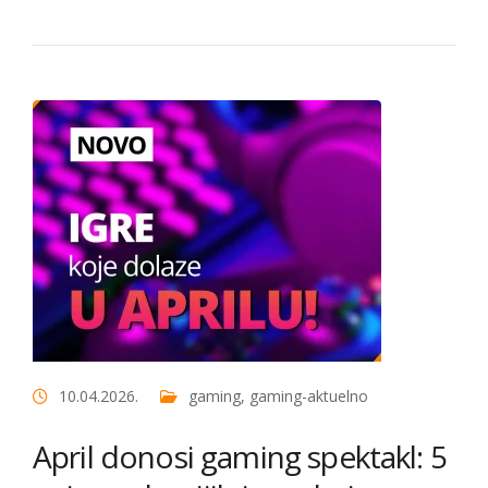
10.04.2026.
gaming
,
gaming-aktuelno
April donosi gaming spektakl: 5