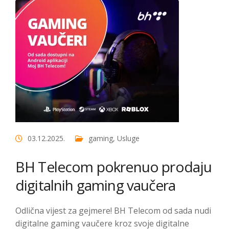
03.12.2025.
gaming
,
Usluge
BH Telecom pokrenuo prodaju
digitalnih gaming vaučera
Odlična vijest za gejmere! BH Telecom od sada nudi
digitalne gaming vaučere kroz svoje digitalne