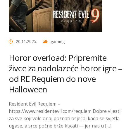
20.11.2025.
gaming
Horor overload: Pripremite
živce za nadolazeće horor igre –
od RE Requiem do nove
Halloween
Resident Evil Requiem –
https://www.residentevil.com/requiem Dobre vijesti
za sve koji vole onaj poznati osjećaj kada se svjetla
ugase, a srce počne brže kucati — jer nas u […]