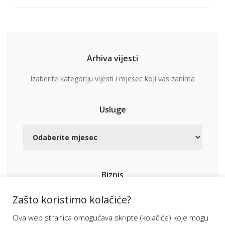
Arhiva vijesti
Izaberite kategoriju vijesti i mjesec koji vas zanima
Usluge
Biznis
Zašto koristimo kolačiće?
Ova web stranica omogućava skripte (kolačiće) koje mogu