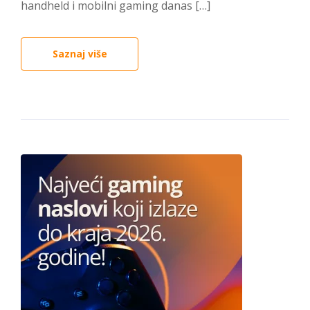
handheld i mobilni gaming danas […]
Saznaj više