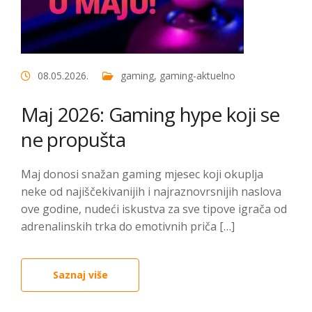
08.05.2026.
gaming
,
gaming-aktuelno
Maj 2026: Gaming hype koji se
ne propušta
Maj donosi snažan gaming mjesec koji okuplja
neke od najiščekivanijih i najraznovrsnijih naslova
ove godine, nudeći iskustva za sve tipove igrača od
adrenalinskih trka do emotivnih priča […]
Saznaj više