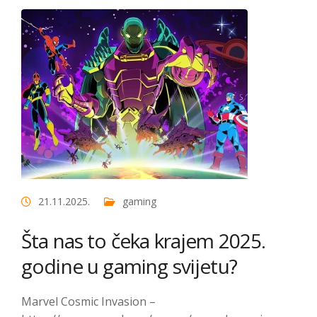
21.11.2025.
gaming
Šta nas to čeka krajem 2025.
godine u gaming svijetu?
Marvel Cosmic Invasion –