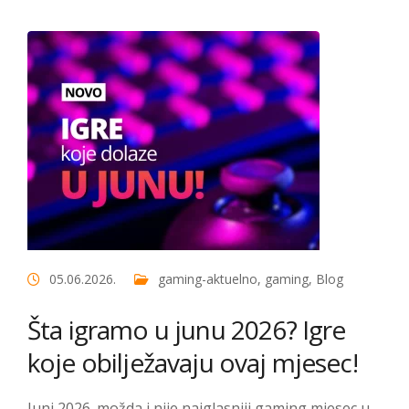
05.06.2026.
gaming-aktuelno
,
gaming
,
Blog
Šta igramo u junu 2026? Igre
koje obilježavaju ovaj mjesec!
Juni 2026. možda i nije najglasniji gaming mjesec u