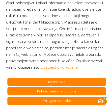
nekretnina, tehnologije i telekomunikacija. Održan
čitati, pohranjivati i pisati informacije na vašem browseru i
9. i 10. aprila u Sarajevu, ovaj događaj […]
na vašem uređaju. Informacije koje obrađuju ove skripte
uključuju podatke koji se odnose na vas koji mogu
uključivati lične identifikatore (npr. IP adresu i detalje o
Saznaj više
sesiji) i aktivnosti pretraživanja. Ove informacije koristimo
u različite svrhe – npr. za isporuku sadržaja, održavanje
sigurnosti web stranice, omogućavanje izbora korisnika i
poboljšanje web stranice, personalizacije sadržaja i oglasa
na našoj web stranici. Možete odbiti svu nebitnu obradu
prihvatanjem samo neophodnih kolačića. Da biste saznali
više, pročitajte našu
Obavijest o kolačićima!
Dozvoli sve
Prihvati samo neophodne
Prilagodi postavke