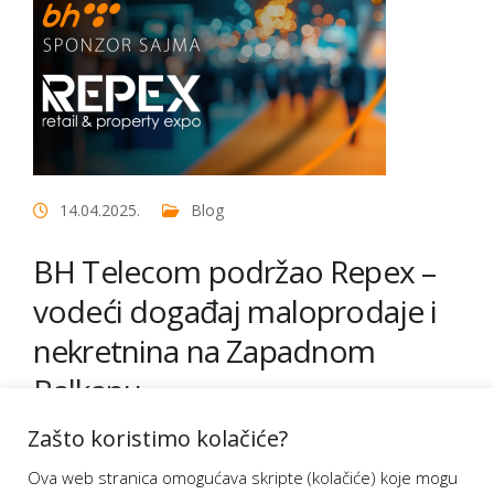
14.04.2025.
Blog
BH Telecom podržao Repex –
vodeći događaj maloprodaje i
nekretnina na Zapadnom
Balkanu
Zašto koristimo kolačiće?
Sajam Repex, pod pokroviteljstvom BH Telecoma,
okupio je stručnjake i lidere iz svijeta maloprodaje,
Ova web stranica omogućava skripte (kolačiće) koje mogu