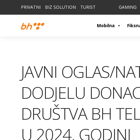
PRIVATNI
BIZ SOLUTION
TURIST
GAMING
Mobilna
Fiksn
JAVNI OGLAS/NAT
DODJELU DONAC
DRUŠTVA BH TE
U 2024. GODINI