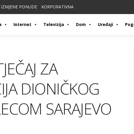
IZMJENE PONUDE
KORPORATIVNA
a
Internet
Televizija
Dom
Uređaji
Pog
JEČAJ ZA
IJA DIONIČKOG
LECOM SARAJEVO