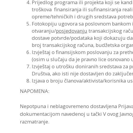
Prijedlog programa ili projekta koji se kan
troškova finansiranja ili sufinansiranja rea
opreme/tehničkih i drugih sredstava potreb
Fotokopiju ugovora sa poslovnom bankom il
otvaranju/
posjedovanju
transakcijskog raču
dostave potvrde/podataka koji dokazuju da 
broj transakcijskog računa, budžetska organi
Izvještaj o finansijskom poslovanju za pre
(osim u slučaju da je pravno lice osnovano 
Izvještaj o utrošku doniranih sredstava z
Društva, ako isti nije dostavljen do zaključe
Izjava o broju članova/aktivista/korisnika 
NAPOMENA:
Nepotpuna i neblagovremeno dostavljena Prijav
dokumentacijom navedenoj u tački V ovog Javnog o
razmatranje.