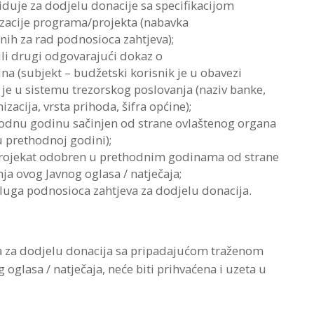
diduje za dodjelu donacije sa specifikacijom
lizacije programa/projekta (nabavka
nih za rad podnosioca zahtjeva);
i drugi odgovarajući dokaz o
na (subjekt – budžetski korisnik je u obavezi
je u sistemu trezorskog poslovanja (naziv banke,
zacija, vrsta prihoda, šifra općine);
thodnu godinu sačinjen od strane ovlaštenog organa
u prethodnoj godini);
a projekat odobren u prethodnim godinama od strane
nja ovog Javnog oglasa / natječaja;
usluga podnosioca zahtjeva za dodjelu donacija.
a za dodjelu donacija sa pripadajućom traženom
glasa / natječaja, neće biti prihvaćena i uzeta u