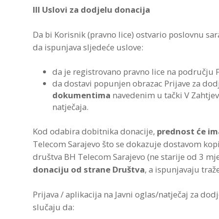
III Uslovi za dodjelu donacija
Da bi Korisnik (pravno lice) ostvario poslovnu s
da ispunjava sljedeće uslove:
da je registrovano pravno lice na području F
da dostavi popunjen obrazac Prijave za dod
dokumentima
navedenim u tački V Zahtjev
natječaja.
Kod odabira dobitnika donacije,
prednost će im
Telecom Sarajevo što se dokazuje dostavom kopi
društva BH Telecom Sarajevo (ne starije od 3 mj
donaciju od strane Društva
, a ispunjavaju traž
Prijava / aplikacija na Javni oglas/natječaj za do
slučaju da: