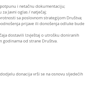
epotpunu i netačnu dokumentaciju;
za Javni oglas / natječaj;
uprotnosti sa poslovnom strategijom Društva;
e podnošenja prijave ili donošenja odluke bude
aja dostavili Izvještaj o utrošku doniranih
m godinama od strane Društva.
 i dodjelu donacija vrši se na osnovu sljedećih