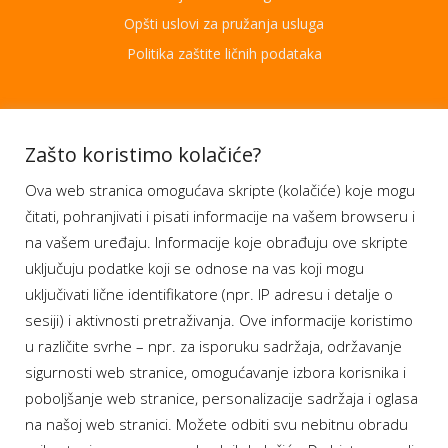
Opšti uslovi za pružanja usluga
Politika zaštite ličnih podataka
Aplikacije
Zašto koristimo kolačiće?
Ova web stranica omogućava skripte (kolačiće) koje mogu
Moj BH Telecom
čitati, pohranjivati i pisati informacije na vašem browseru i
Dostupnost usluga
na vašem uređaju. Informacije koje obrađuju ove skripte
Moja webTV
uključuju podatke koji se odnose na vas koji mogu
Aukcije BH Telecom
uključivati lične identifikatore (npr. IP adresu i detalje o
sesiji) i aktivnosti pretraživanja. Ove informacije koristimo
u različite svrhe – npr. za isporuku sadržaja, održavanje
sigurnosti web stranice, omogućavanje izbora korisnika i
Program lojalnosti
poboljšanje web stranice, personalizacije sadržaja i oglasa
na našoj web stranici. Možete odbiti svu nebitnu obradu
Bonus plus