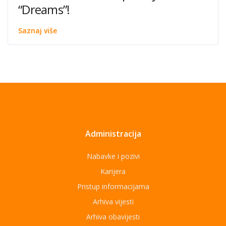
“Dreams”!
Saznaj više
Administracija
Nabavke i pozivi
Karijera
Pristup informacijama
Arhiva vijesti
Arhiva obavijesti