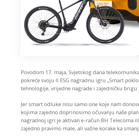
Povodom 17. maja, Svjetskog dana telekomunikac
pokreće svoju II ESG nagradnu igru „Smart poklo
tehnologije, vrijedne nagrade i zajedničku brigu 
Jer smart odluke nisu samo one koje nam donose 
kojima zajedno doprinosimo očuvanju naše plane
nagradnoj igri je aktivan e-račun BH Telecoma ili
zajedno pravimo male, ali važne korake ka smanj