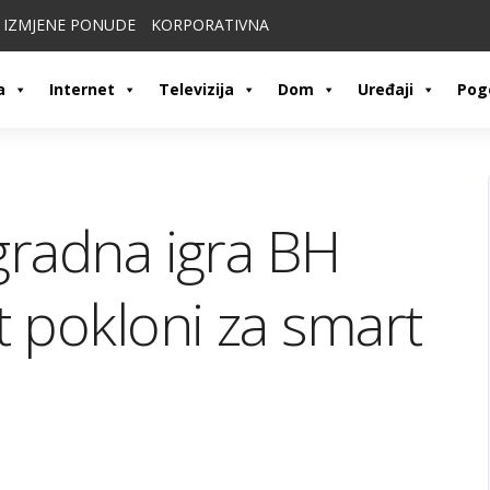
IZMJENE PONUDE
KORPORATIVNA
a
Internet
Televizija
Dom
Uređaji
Pog
gradna igra BH
 pokloni za smart