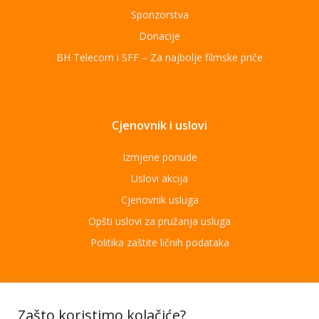
Sponzorstva
Donacije
BH Telecom i SFF – Za najbolje filmske priče
Cjenovnik i uslovi
Izmjene ponude
Uslovi akcija
Cjenovnik usluga
Opšti uslovi za pružanja usluga
Politika zaštite ličnih podataka
Aplikacije
Zašto koristimo kolačiće?