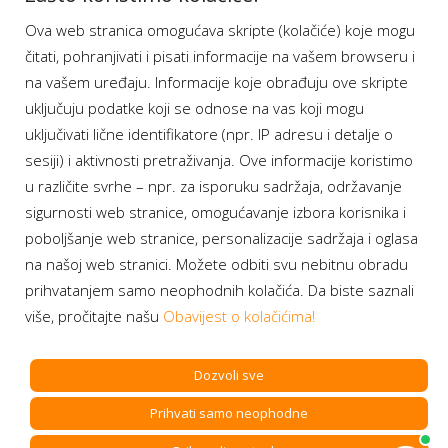
Ova web stranica omogućava skripte (kolačiće) koje mogu
Moj BH Telecom
čitati, pohranjivati i pisati informacije na vašem browseru i
Dostupnost usluga
na vašem uređaju. Informacije koje obrađuju ove skripte
Moja webTV
uključuju podatke koji se odnose na vas koji mogu
Aukcije BH Telecom
uključivati lične identifikatore (npr. IP adresu i detalje o
sesiji) i aktivnosti pretraživanja. Ove informacije koristimo
u različite svrhe – npr. za isporuku sadržaja, održavanje
sigurnosti web stranice, omogućavanje izbora korisnika i
Program lojalnosti
poboljšanje web stranice, personalizacije sadržaja i oglasa
na našoj web stranici. Možete odbiti svu nebitnu obradu
Bonus plus
prihvatanjem samo neophodnih kolačića. Da biste saznali
Prijava za newsletter
više, pročitajte našu
Obavijest o kolačićima!
Dozvoli sve
Prihvati samo neophodne
Copyright BH Telecom d.d. Sarajevo. All rights reserved.