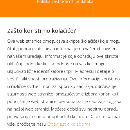
Politika zaštite ličnih podataka
Aplikacije
Zašto koristimo kolačiće?
Ova web stranica omogućava skripte (kolačiće) koje mogu
Moj BH Telecom
čitati, pohranjivati i pisati informacije na vašem browseru i
Dostupnost usluga
na vašem uređaju. Informacije koje obrađuju ove skripte
Moja webTV
uključuju podatke koji se odnose na vas koji mogu
Aukcije BH Telecom
uključivati lične identifikatore (npr. IP adresu i detalje o
sesiji) i aktivnosti pretraživanja. Ove informacije koristimo
u različite svrhe – npr. za isporuku sadržaja, održavanje
sigurnosti web stranice, omogućavanje izbora korisnika i
Program lojalnosti
poboljšanje web stranice, personalizacije sadržaja i oglasa
na našoj web stranici. Možete odbiti svu nebitnu obradu
Bonus plus
prihvatanjem samo neophodnih kolačića. Da biste saznali
Prijava za newsletter
više, pročitajte našu
Obavijest o kolačićima!