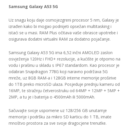
Samsung Galaxy A53 5G
Uz snagu koju daje osmojezgreni procesor 5 nm, Galaxy je
izrađen kako bi mogao podnijeti opsežan multitasking i
istaći se u masi. RAM Plus očitava vaše obrasce upotrebe i
osigurava dodatni virtualni RAM za dodatno pojačanje.
Samsung Galaxy A53 5G ima 6,52 inčni AMOLED zaslon
osvježenja 120Hz i FHD+ rezolucije, a kućište je otporno na
vodu i prašinu u skladu s IP67 standardom. Kao procesor je
odabran Snapdragon 778G koji naravno podržava 5G
mreže, uz 8GB RAM-a i 128GB interne memorije proširive
do 1TB preko microSD ulaza. Posjeduje prednju kameru od
16MP, te stražnju četverostruku od 64MP + 12MP + 5MP +
2MP, a tu je i baterija o 4500mAh ili 5000mAh.
Sačuvajte svoje uspomene uz 128/256 GB unutarnje
memorije i podršku za mikro SD karticu do 1 TB, imate
mnoštvo prostora za sve svoje dragocjene trenutke.