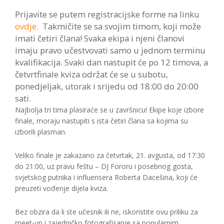
Prijavite se putem registracijske forme na linku
ovdje.
Takmičite se sa svojim timom, koji može
imati četiri člana! Svaka ekipa i njeni članovi
imaju pravo učestvovati samo u jednom terminu
kvalifikacija. Svaki dan nastupit će po 12 timova, a
četvrtfinale kviza održat će se u subotu,
ponedjeljak, utorak i srijedu od 18:00 do 20:00
sati.
Najbolja tri tima plasiraće se u završnicu! Ekipe koje izbore
finale, moraju nastupiti s ista četiri člana sa kojima su
izborili plasman.
Veliko finale je zakazano za četvrtak, 21. avgusta, od 17:30
do 21:00, uz pravu feštu – DJ Fororu i posebnog gosta,
svjetskog putnika i influensera Roberta Dacešina, koji će
preuzeti vođenje dijela kviza.
Bez obzira da li ste učesnik ili ne, iskoristite ovu priliku za
meet-up i zajedničko fotografisanje sa popularnim