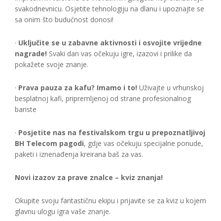
svakodnevnicu. Osjetite tehnologiju na dlanu i upoznajte se
sa onim što budućnost donosi!
·
Uključite se u zabavne aktivnosti i osvojite vrijedne
nagrade!
Svaki dan vas očekuju igre, izazovi i prilike da
pokažete svoje znanje.
·
Prava pauza za kafu? Imamo i to!
Uživajte u vrhunskoj
besplatnoj kafi, pripremljenoj od strane profesionalnog
bariste
·
Posjetite nas na festivalskom trgu u prepoznatljivoj
BH Telecom pagodi
, gdje vas očekuju specijalne ponude,
paketi i iznenađenja kreirana baš za vas.
Novi izazov za prave znalce – kviz znanja!
Okupite svoju fantastičnu ekipu i prijavite se za kviz u kojem
glavnu ulogu igra vaše znanje.