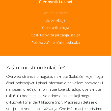
Cjenovnik i uslovi
Izmjene ponude
Uslovi akcija
Cjenovnik usluga
Opšti uslovi za pružanja usluga
Politika zaštite ličnih podataka
Aplikacije
Zašto koristimo kolačiće?
Ova web stranica omogućava skripte (kolačiće) koje mogu
Moj BH Telecom
čitati, pohranjivati i pisati informacije na vašem browseru i
Dostupnost usluga
na vašem uređaju. Informacije koje obrađuju ove skripte
Moja webTV
uključuju podatke koji se odnose na vas koji mogu
Aukcije BH Telecom
uključivati lične identifikatore (npr. IP adresu i detalje o
sesiji) i aktivnosti pretraživanja. Ove informacije koristimo