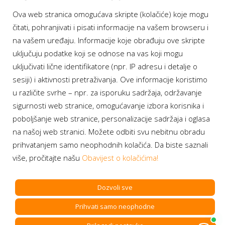
Ova web stranica omogućava skripte (kolačiće) koje mogu
Moj BH Telecom
čitati, pohranjivati i pisati informacije na vašem browseru i
Dostupnost usluga
na vašem uređaju. Informacije koje obrađuju ove skripte
Moja webTV
uključuju podatke koji se odnose na vas koji mogu
Aukcije BH Telecom
uključivati lične identifikatore (npr. IP adresu i detalje o
sesiji) i aktivnosti pretraživanja. Ove informacije koristimo
u različite svrhe – npr. za isporuku sadržaja, održavanje
sigurnosti web stranice, omogućavanje izbora korisnika i
Program lojalnosti
poboljšanje web stranice, personalizacije sadržaja i oglasa
na našoj web stranici. Možete odbiti svu nebitnu obradu
Bonus plus
prihvatanjem samo neophodnih kolačića. Da biste saznali
Prijava za newsletter
više, pročitajte našu
Obavijest o kolačićima!
Dozvoli sve
Prihvati samo neophodne
Copyright BH Telecom d.d. Sarajevo. All rights reserved.