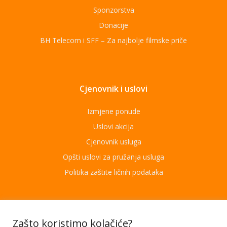
Sponzorstva
Donacije
BH Telecom i SFF – Za najbolje filmske priče
Cjenovnik i uslovi
Izmjene ponude
Uslovi akcija
Cjenovnik usluga
Opšti uslovi za pružanja usluga
Politika zaštite ličnih podataka
Aplikacije
Zašto koristimo kolačiće?