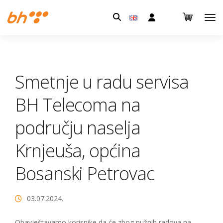
Pretraga:
Smetnje u radu servisa
BH Telecoma na
području naselja
Krnjeuša, općina
Bosanski Petrovac
03.07.2024.
Obavještavamo korisnike da će zbog nužnih radova na