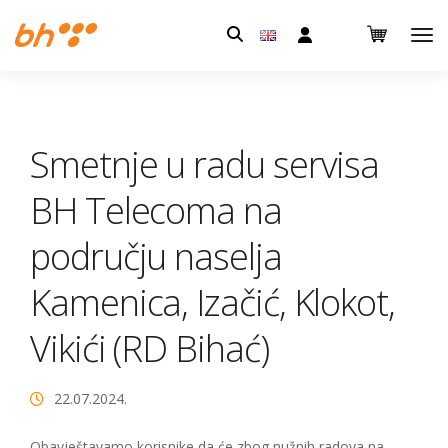
Pretraga:
Smetnje u radu servisa
BH Telecoma na
području naselja
Kamenica, Izačić, Klokot,
Vikići (RD Bihać)
22.07.2024.
Obavještavamo korisnike da će zbog nužnih radova na