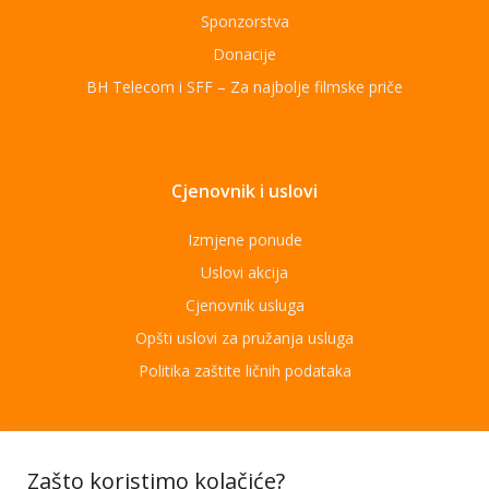
Sponzorstva
Donacije
BH Telecom i SFF – Za najbolje filmske priče
Cjenovnik i uslovi
Izmjene ponude
Uslovi akcija
Cjenovnik usluga
Opšti uslovi za pružanja usluga
Politika zaštite ličnih podataka
Aplikacije
Zašto koristimo kolačiće?