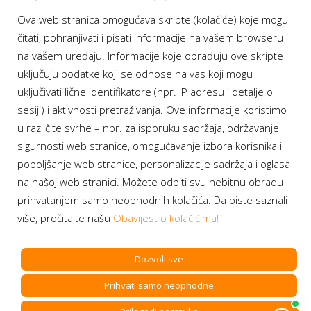
Ova web stranica omogućava skripte (kolačiće) koje mogu
Moj BH Telecom
čitati, pohranjivati i pisati informacije na vašem browseru i
Dostupnost usluga
na vašem uređaju. Informacije koje obrađuju ove skripte
Moja webTV
uključuju podatke koji se odnose na vas koji mogu
Aukcije BH Telecom
uključivati lične identifikatore (npr. IP adresu i detalje o
sesiji) i aktivnosti pretraživanja. Ove informacije koristimo
u različite svrhe – npr. za isporuku sadržaja, održavanje
sigurnosti web stranice, omogućavanje izbora korisnika i
Program lojalnosti
poboljšanje web stranice, personalizacije sadržaja i oglasa
na našoj web stranici. Možete odbiti svu nebitnu obradu
Bonus plus
prihvatanjem samo neophodnih kolačića. Da biste saznali
Prijava za newsletter
više, pročitajte našu
Obavijest o kolačićima!
Dozvoli sve
Prihvati samo neophodne
Copyright BH Telecom d.d. Sarajevo. All rights reserved.