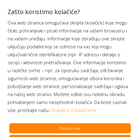
Aplikacije
Zašto koristimo kolačiće?
Ova web stranica omogućava skripte (kolačiće) koje mogu
Moj BH Telecom
čitati, pohranjivati i pisati informacije na vašem browseru i
Dostupnost usluga
na vašem uređaju. Informacije koje obrađuju ove skripte
Moja webTV
uključuju podatke koji se odnose na vas koji mogu
Aukcije BH Telecom
uključivati lične identifikatore (npr. IP adresu i detalje o
sesiji) i aktivnosti pretraživanja. Ove informacije koristimo
u različite svrhe – npr. za isporuku sadržaja, održavanje
sigurnosti web stranice, omogućavanje izbora korisnika i
Program lojalnosti
poboljšanje web stranice, personalizacije sadržaja i oglasa
na našoj web stranici. Možete odbiti svu nebitnu obradu
Bonus plus
prihvatanjem samo neophodnih kolačića. Da biste saznali
Prijava za newsletter
više, pročitajte našu
Obavijest o kolačićima!
Dozvoli sve