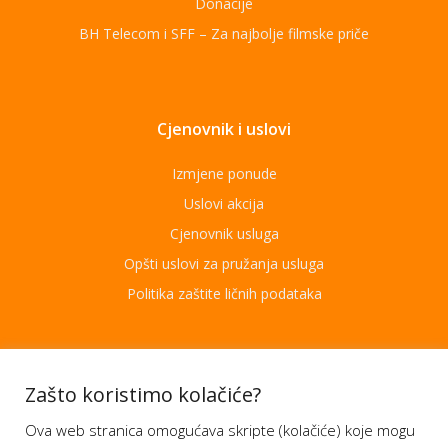
Donacije
BH Telecom i SFF – Za najbolje filmske priče
Cjenovnik i uslovi
Izmjene ponude
Uslovi akcija
Cjenovnik usluga
Opšti uslovi za pružanja usluga
Politika zaštite ličnih podataka
Aplikacije
Zašto koristimo kolačiće?
Ova web stranica omogućava skripte (kolačiće) koje mogu
Moj BH Telecom