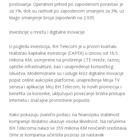
poslovanja. Operativni prihod po zaposlenom porastao je
za 1%, dok su rashodi po zaposlenom smanjeni za 3%, uz
blago smanjenje broja zaposlenih na 2.935.
Investicije u mrežu i digitalne inovacije
U pogledu investicija, BH Telecom je u prvom kvartalu
realizirao kapitalne investicije (CAPEX) u iznosu od 16,5
miliona KM, usmjerene na proširenje LTE mreže, razvoj
optičke infrastrukture, kao i unapređenje korisničkog
iskustva. Modernizirane su i usluge kroz digitalne inovacije
poput online aukcijske platforme, unapređenja Moja TV
servisa i aplikacije Moj BH Telecom, te novih promocija i
benefita za korisnike, uključujući povećanje brzina pristupa
internetu i značajne promotivne popuste.
Kako pokazuju zvanični podaci, na finansijsku stabilnost
kompanije dodatno ukazuje visoka likvidnost. Na računima
BH Telecoma nalazi se 359 miliona KM novčanih sredstava,
čime je kompanija učvrstila poziciju za nastavak