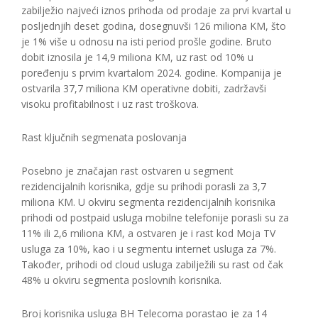
zabilježio najveći iznos prihoda od prodaje za prvi kvartal u
posljednjih deset godina, dosegnuvši 126 miliona KM, što
je 1% više u odnosu na isti period prošle godine. Bruto
dobit iznosila je 14,9 miliona KM, uz rast od 10% u
poređenju s prvim kvartalom 2024. godine. Kompanija je
ostvarila 37,7 miliona KM operativne dobiti, zadržavši
visoku profitabilnost i uz rast troškova.
Rast ključnih segmenata poslovanja
Posebno je značajan rast ostvaren u segment
rezidencijalnih korisnika, gdje su prihodi porasli za 3,7
miliona KM. U okviru segmenta rezidencijalnih korisnika
prihodi od postpaid usluga mobilne telefonije porasli su za
11% ili 2,6 miliona KM, a ostvaren je i rast kod Moja TV
usluga za 10%, kao i u segmentu internet usluga za 7%.
Također, prihodi od cloud usluga zabilježili su rast od čak
48% u okviru segmenta poslovnih korisnika.
Broj korisnika usluga BH Telecoma porastao je za 14