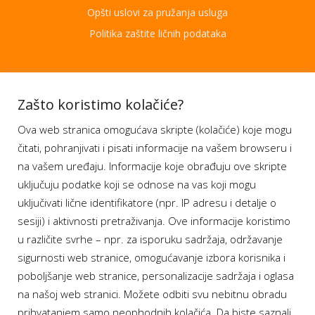
Opšti uslovi za pružanja usluga
Politika zaštite ličnih podataka
Aplikacije
Zašto koristimo kolačiće?
Ova web stranica omogućava skripte (kolačiće) koje mogu
Moj BH Telecom
čitati, pohranjivati i pisati informacije na vašem browseru i
Dostupnost usluga
na vašem uređaju. Informacije koje obrađuju ove skripte
Moja webTV
uključuju podatke koji se odnose na vas koji mogu
Aukcije BH Telecom
uključivati lične identifikatore (npr. IP adresu i detalje o
sesiji) i aktivnosti pretraživanja. Ove informacije koristimo
u različite svrhe – npr. za isporuku sadržaja, održavanje
sigurnosti web stranice, omogućavanje izbora korisnika i
Program lojalnosti
poboljšanje web stranice, personalizacije sadržaja i oglasa
na našoj web stranici. Možete odbiti svu nebitnu obradu
Bonus plus
prihvatanjem samo neophodnih kolačića. Da biste saznali