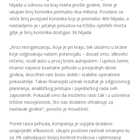
hiljada u odnosu na kraj marta prošle godine, čime je
ukupan broj korisnika premašio dva miliona. Posebno se
ističe broj postpaid korisnika koji je premašio 400 hiljada, a
nastavljeno je i jačanje prisustva na tržištu optičkih mreža
gdje je broj korisnika dostigao 36 hiljada.
„Kroz reorganizaciju, koja je pri kraju, tek ulazimo u brzine
koje odgovaraju našem potencijalu – dosad smo, slikovito
rečeno, vozili auto u prvoj brzini autoputem. I uprkos tome,
imamo najveće kvartalne prihode u posljednjih deset
godina, dvocifren rast bruto dobiti i stabilne operativne
pokazatelje. Takav finansijski učinak rezultat je odgovornog
planiranja, analitičkog pristupa i zajedničkog rada svih
zaposlenih. Pokazali smo da možemo rasti čak i u uslovima
tržišne neizvjesnosti, što nas dodatno ohrabruje za
nastavak godine“, poručio je Kovačević.
Pored rasta prihoda, kompanija je uspjela dodatno
unaprijediti efikasnost. Ukupni poslovni rashodi smanjeni su
za 3% zahvaljujući boljoj kontroli troškova i optimizaciji