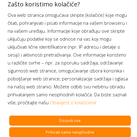
Aplikacije
Zašto koristimo kolačiće?
Ova web stranica omogućava skripte (kolačiće) koje mogu
Moj BH Telecom
čitati, pohranjivati i pisati informacije na vašem browseru i
Dostupnost usluga
na vašem uređaju. Informacije koje obrađuju ove skripte
Moja webTV
uključuju podatke koji se odnose na vas koji mogu
Aukcije BH Telecom
uključivati lične identifikatore (npr. IP adresu i detalje o
sesiji) i aktivnosti pretraživanja. Ove informacije koristimo
u različite svrhe – npr. za isporuku sadržaja, održavanje
sigurnosti web stranice, omogućavanje izbora korisnika i
Program lojalnosti
poboljšanje web stranice, personalizacije sadržaja i oglasa
na našoj web stranici. Možete odbiti svu nebitnu obradu
Bonus plus
prihvatanjem samo neophodnih kolačića. Da biste saznali
Prijava za newsletter
više, pročitajte našu
Obavijest o kolačićima!
Dozvoli sve
Prihvati samo neophodne