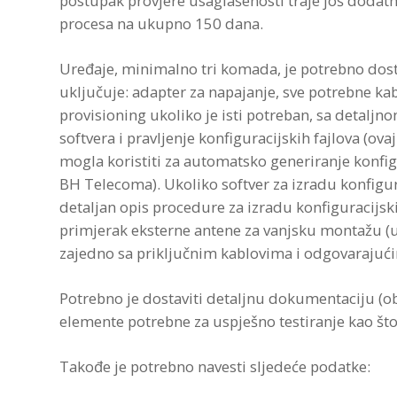
postupak provjere usaglašenosti traje još dodatn
procesa na ukupno 150 dana.
Uređaje, minimalno tri komada, je potrebno dos
uključuje: adapter za napajanje, sve potrebne kabl
provisioning ukoliko je isti potreban, sa detalj
softvera i pravljenje konfiguracijskih fajlova (ova
mogla koristiti za automatsko generiranje konfig
BH Telecoma). Ukoliko softver za izradu konfigura
detaljan opis procedure za izradu konfiguracijskih
primjerak eksterne antene za vanjsku montažu (u 
zajedno sa priključnim kablovima i odgovarajući
Potrebno je dostaviti detaljnu dokumentaciju (ob
elemente potrebne za uspješno testiranje kao što
Takođe je potrebno navesti sljedeće podatke: