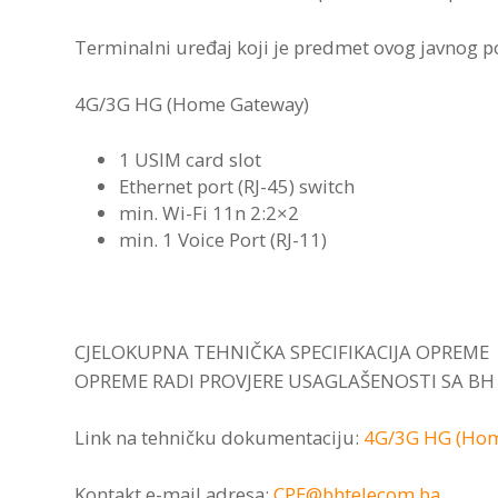
Terminalni uređaj koji je predmet ovog javnog p
4G/3G HG (Home Gateway)
1 USIM card slot
Ethernet port (RJ-45) switch
min. Wi-Fi 11n 2:2×2
min. 1 Voice Port (RJ-11)
CJELOKUPNA TEHNIČKA SPECIFIKACIJA OPREM
OPREME RADI PROVJERE USAGLAŠENOSTI SA BH
Link na tehničku dokumentaciju:
4G/3G HG (Hom
Kontakt e-mail adresa:
CPE@bhtelecom.ba