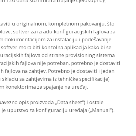
ih 120 dana što limitira trajanje cjelokupnog
taviti u originalnom, kompletnom pakovanju, što
ove, softver za izradu konfiguracijskih fajlova za
nom dokumentacijom za instalaciju i podešavanje
j softver mora biti konzolna aplikacija kako bi se
uracijskih fajlova od strane provisioning sistema
cijskih fajlova nije potreban, potrebno je dostaviti
 fajlova na zahtjev. Potrebno je dostaviti i jedan
skladu sa zahtjevima iz tehničke specifikacije)
m konektorima za spajanje na uređaj.
avezno opis proizvoda „Data sheet“) i ostale
 je uputstvo za konfiguraciju uređaja („Manual“).