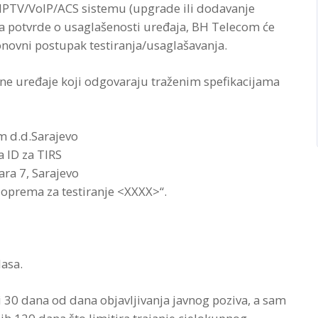
PTV/VoIP/ACS sistemu (upgrade ili dodavanje
a potvrde o usaglašenosti uređaja, BH Telecom će
ponovni postupak testiranja/usaglašavanja.
e uređaje koji odgovaraju traženim spefikacijama
 d.d.Sarajevo
a ID za TIRS
ara 7, Sarajevo
oprema za testiranje <XXXX>“.
lasa.
i 30 dana od dana objavljivanja javnog poziva, a sam