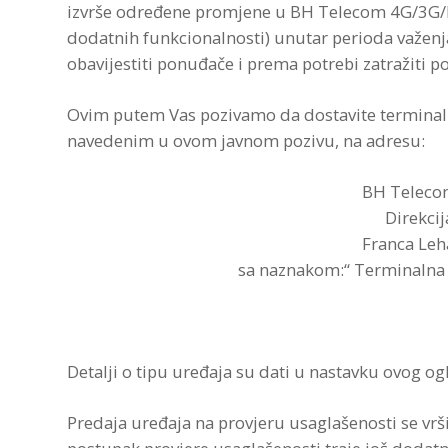
izvrše određene promjene u BH Telecom 4G/3G/I
dodatnih funkcionalnosti) unutar perioda važenj
obavijestiti ponuđače i prema potrebi zatražiti 
Ovim putem Vas pozivamo da dostavite terminaln
navedenim u ovom javnom pozivu, na adresu:
BH Telecom
Direkcij
Franca Leh
sa naznakom:“ Terminalna 
Detalji o tipu uređaja su dati u nastavku ovog og
Predaja uređaja na provjeru usaglašenosti se vrš