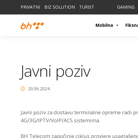
PRIVATNI
BIZ SOLUTION
TURIST
GAMING
Mobilna
Fiksn
Javni poziv
20.06.2024.
Javni poziv za dostavu terminalne opreme radi p
4G/3G/IPTV/VoIP/ACS sistemima
BH Telecom započinje ciklus provjere usaglaše