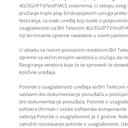
4G/3G/IPTV/VoIP/ACS sistemima. U sklopu ovog ci
pružanje triple play širokopojasnih usluga pre
testiranja, za svaki uređaj koji bude u potpunosti
usaglašenosti sa BH Telecom 4G/3G/IPTV/VoIP/AC
tip terminalne opreme navedene u ovom javnom 
U skladu sa novim poslovnim modelom BH Teleco
opreme sa većim brojem vendora u slučaju da ist
Rangiranje vendora koje će se sprovesti će dove
količine uređaja.
Potvrde o usaglašenosti uređaja sa BH Telecom 
sastavni dio dokumentacije ponuđača u postupci
dio dokumentacije ponuđača. Potvrde o usaglašenos
softvera (firmver i ostale softverske komponente u
važenja Potvrde o usaglašenosti je 2 godine. Na
zatražiti reizdavanje potvrde o usaglašenosti. U