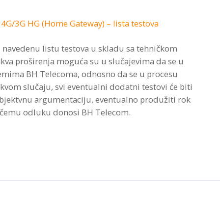
:
4G/3G HG (Home Gateway) – lista testova
 navedenu listu testova u skladu sa tehničkom
kva proširenja moguća su u slučajevima da se u
istemima BH Telecoma, odnosno da se u procesu
akvom slučaju, svi eventualni dodatni testovi će biti
bjektvnu argumentaciju, eventualno produžiti rok
, o čemu odluku donosi BH Telecom.