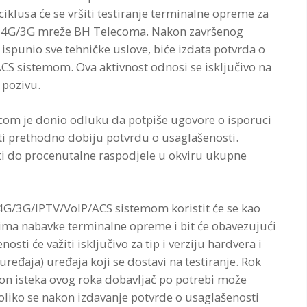
klusa će se vršiti testiranje terminalne opreme za
ko 4G/3G mreže BH Telecoma. Nakon završenog
 ispunio sve tehničke uslove, biće izdata potvrda o
S sistemom. Ova aktivnost odnosi se isključivo na
pozivu.
m je donio odluku da potpiše ugovore o isporuci
i prethodno dobiju potvrdu o usaglašenosti.
sti do procenutalne raspodjele u okviru ukupne
4G/3G/IPTV/VoIP/ACS sistemom koristit će se kao
ma nabavke terminalne opreme i bit će obavezujući
ti će važiti isključivo za tip i verziju hardvera i
ređaja) uređaja koji se dostavi na testiranje. Rok
kon isteka ovog roka dobavljač po potrebi može
koliko se nakon izdavanje potvrde o usaglašenosti