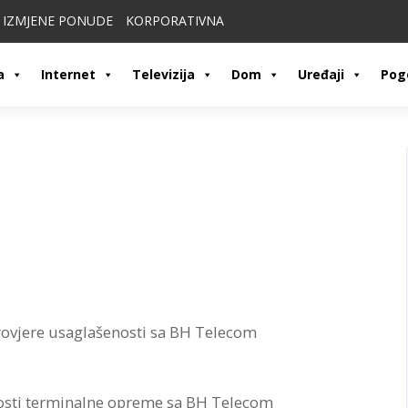
IZMJENE PONUDE
KORPORATIVNA
a
Internet
Televizija
Dom
Uređaji
Pog
rovjere usaglašenosti sa BH Telecom
nosti terminalne opreme sa BH Telecom