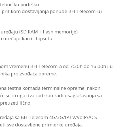
 tehničku podršku
ti prilikom dostavljanja ponude BH Telecom-u)
 uređaju (SD RAM i flash memorije);
a uređaju kao i chipsetu.
adnom vremenu BH Telecom-a od 7:30h do 16:00h i u
nika proizvođača opreme.
ljena testna komada terminalne opreme, nakon
će se druga dva zadržati radi usaglašavanja sa
reuzeti lično.
 uređaja sa BH Telecom 4G/3G/IPTV/VoIP/ACS
i sve dostavljene primjerke uređaja.