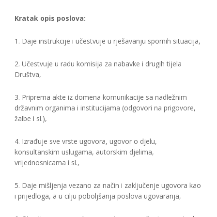
Kratak opis poslova:
1. Daje instrukcije i učestvuje u rješavanju spornih situacija,
2. Učestvuje u radu komisija za nabavke i drugih tijela
Društva,
3. Priprema akte iz domena komunikacije sa nadležnim
državnim organima i institucijama (odgovori na prigovore,
žalbe i sl.),
4. Izrađuje sve vrste ugovora, ugovor o djelu,
konsultanskim uslugama, autorskim djelima,
vrijednosnicama i sl.,
5. Daje mišljenja vezano za način i zaključenje ugovora kao
i prijedloga, a u cilju poboljšanja poslova ugovaranja,