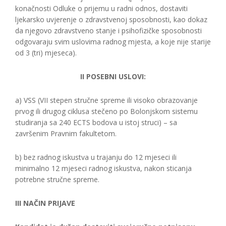
konačnosti Odluke o prijemu u radni odnos, dostaviti
ljekarsko uvjerenje o zdravstvenoj sposobnosti, kao dokaz
da njegovo zdravstveno stanje i psihofizičke sposobnosti
odgovaraju svim uslovima radnog mjesta, a koje nije starije
od 3 (tri) mjeseca).
II POSEBNI USLOVI:
a) VSS (VII stepen stručne spreme ili visoko obrazovanje
prvog ili drugog ciklusa stečeno po Bolonjskom sistemu
studiranja sa 240 ECTS bodova u istoj struci) – sa
završenim Pravnim fakultetom.
b) bez radnog iskustva u trajanju do 12 mjeseci ili
minimalno 12 mjeseci radnog iskustva, nakon sticanja
potrebne stručne spreme.
III NAČIN PRIJAVE