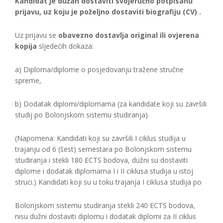
Kandidat je dužan dostaviti svojeručno potpisanu
prijavu, uz koju je poželjno dostaviti biografiju (CV) .
Uz prijavu se
obavezno dostavlja original ili ovjerena
kopija
sljedećih dokaza:
a) Diploma/diplome o posjedovanju tražene stručne
spreme,
b) Dodatak diplomi/diplomama (za kandidate koji su završili
studij po Bolonjskom sistemu studiranja).
(Napomena: Kandidati koji su završili I ciklus studija u
trajanju od 6 (šest) semestara po Bolonjskom sistemu
studiranja i stekli 180 ECTS bodova, dužni su dostaviti
diplome i dodatak diplomama I i II ciklusa studija u istoj
struci.) Kandidati koji su u toku trajanja I ciklusa studija po
Bolonjskom sistemu studiranja stekli 240 ECTS bodova,
nisu dužni dostaviti diplomu i dodatak diplomi za II ciklus