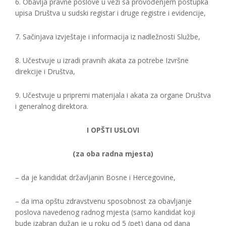
6. Obavlja pravne poslove u vezi sa provođenjem postupka
upisa Društva u sudski registar i druge registre i evidencije,
7. Sačinjava izvještaje i informacija iz nadležnosti Službe,
8. Učestvuje u izradi pravnih akata za potrebe Izvršne
direkcije i Društva,
9. Učestvuje u pripremi materijala i akata za organe Društva
i generalnog direktora.
I OPŠTI USLOVI
(za oba radna mjesta)
– da je kandidat državljanin Bosne i Hercegovine,
– da ima opštu zdravstvenu sposobnost za obavljanje
poslova navedenog radnog mjesta (samo kandidat koji
bude izabran dužan je u roku od 5 (pet) dana od dana