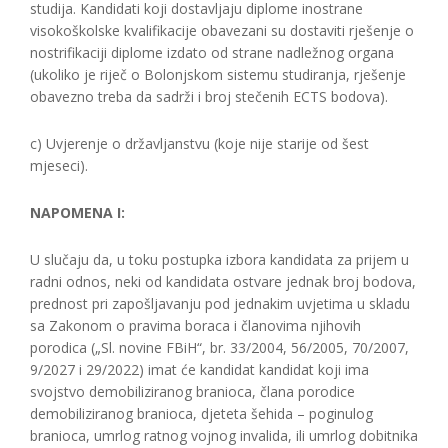
studija. Kandidati koji dostavljaju diplome inostrane
visokoškolske kvalifikacije obavezani su dostaviti rješenje o
nostrifikaciji diplome izdato od strane nadležnog organa
(ukoliko je riječ o Bolonjskom sistemu studiranja, rješenje
obavezno treba da sadrži i broj stečenih ECTS bodova).
c) Uvjerenje o državljanstvu (koje nije starije od šest
mjeseci).
NAPOMENA I:
U slučaju da, u toku postupka izbora kandidata za prijem u
radni odnos, neki od kandidata ostvare jednak broj bodova,
prednost pri zapošljavanju pod jednakim uvjetima u skladu
sa Zakonom o pravima boraca i članovima njihovih
porodica („Sl. novine FBiH“, br. 33/2004, 56/2005, 70/2007,
9/2027 i 29/2022) imat će kandidat kandidat koji ima
svojstvo demobiliziranog branioca, člana porodice
demobiliziranog branioca, djeteta šehida – poginulog
branioca, umrlog ratnog vojnog invalida, ili umrlog dobitnika