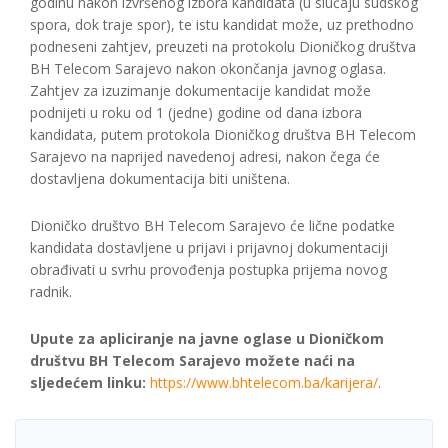
godinu nakon izvršenog izbora kandidata (u slučaju sudskog
spora, dok traje spor), te istu kandidat može, uz prethodno
podneseni zahtjev, preuzeti na protokolu Dioničkog društva
BH Telecom Sarajevo nakon okončanja javnog oglasa.
Zahtjev za izuzimanje dokumentacije kandidat može
podnijeti u roku od 1 (jedne) godine od dana izbora
kandidata, putem protokola Dioničkog društva BH Telecom
Sarajevo na naprijed navedenoj adresi, nakon čega će
dostavljena dokumentacija biti uništena.
Dioničko društvo BH Telecom Sarajevo će lične podatke
kandidata dostavljene u prijavi i prijavnoj dokumentaciji
obrađivati u svrhu provođenja postupka prijema novog
radnik.
Upute za apliciranje na javne oglase u Dioničkom
društvu BH Telecom Sarajevo možete naći na
sljedećem linku:
https://www.bhtelecom.ba/karijera/
.