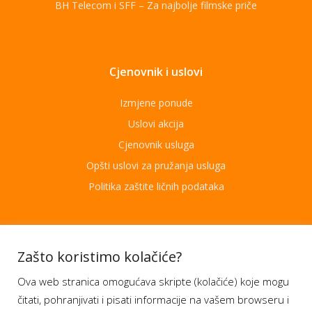
BH Telecom i SFF – Za najbolje filmske priče
Cjenovnik i uslovi
Izmjene ponude
Uslovi akcija
Cjenovnik usluga
Opšti uslovi za pružanja usluga
Politika zaštite ličnih podataka
Aplikacije
Zašto koristimo kolačiće?
Ova web stranica omogućava skripte (kolačiće) koje mogu
Moj BH Telecom
čitati, pohranjivati i pisati informacije na vašem browseru i
Dostupnost usluga