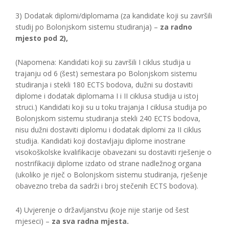
3) Dodatak diplomi/diplomama (za kandidate koji su završili
studij po Bolonjskom sistemu studiranja) –
za radno
mjesto pod 2),
(Napomena: Kandidati koji su završili I ciklus studija u
trajanju od 6 (šest) semestara po Bolonjskom sistemu
studiranja i stekli 180 ECTS bodova, dužni su dostaviti
diplome i dodatak diplomama I i II ciklusa studija u istoj
struci.) Kandidati koji su u toku trajanja I ciklusa studija po
Bolonjskom sistemu studiranja stekli 240 ECTS bodova,
nisu dužni dostaviti diplomu i dodatak diplomi za II ciklus
studija. Kandidati koji dostavljaju diplome inostrane
visokoškolske kvalifikacije obavezani su dostaviti rješenje o
nostrifikaciji diplome izdato od strane nadležnog organa
(ukoliko je riječ o Bolonjskom sistemu studiranja, rješenje
obavezno treba da sadrži i broj stečenih ECTS bodova).
4) Uvjerenje o državljanstvu (koje nije starije od šest
mjeseci) –
za sva radna mjesta.