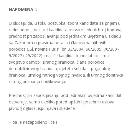
NAPOMENA I:
U slučaju da, u toku postupka izbora kandidata za prijem u
radni odnos, neki od kandidata ostvare jednak broj bodova,
prednost pri zapošljavanju pod jednakim uvjetima u skladu
sa Zakonom o pravima boraca i članovima njihovih
porodica („Sl. novine FBiH“, br. 33/2004, 56/2005, 70/2007,
9/2027 i 29/2022) imat će kandidat kandidat koji ima
svojstvo demobiliziranog branioca, člana porodice
demobiliziranog branioca, djeteta šehida – poginulog
branioca, umrlog ratnog vojnog invalida, ili umrlog dobitnika
ratnog priznanja i odlikovanja.
Prednost pri zapošljavanju pod jednakim uvjetima kandidat
ostvaruje, samo ukoliko pored opštih i posebnih uslova
javnog oglasa, ispunjava i sljedeće:
– da je nezaposleno lice i