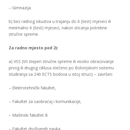
– Gimnazija.
b) bez radnog iskustva u trajanju do 6 (šest) mjeseci ili
minimalno 6 (šest) mjeseci, nakon sticanja potrebne
stručne spreme.
Za radno mjesto pod 2):
a) VSS (VII stepen stručne spreme ili visoko obrazovanje
prvog ili drugog ciklusa stečeno po Bolonjskom sistemu
studiranja sa 240 ECTS bodova u istoj struci) – završen:
– Elektrotehnički fakultet,
– Fakultet za saobraćaj i komunikacije,
– Mašinski fakultet ili
– Fakultet društvenih nauka