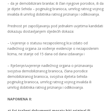
– da je demobilizirani branilac ili član njegove porodice, ili da
je dijete šehida – poginulog branioca, umrlog ratnog vojnog
invalida ili umrlog dobitnika ratnog priznanja i odlikovanja.
Prednost pri zapošljavanju pod jednakim uvjetima kandidati
dokazuju dostavljanjem sljedećih dokaza:
– Uvjerenje o statusu nezaposlenog lica izdato od
nadležnog organa za vođenje evidencije o nezaposlenim
licima, ne starije od 15 dana od dana izdavanja i
– Rješenje/uvjerenje nadležnog organa o priznavanju
svojstva demobiliziranog branioca, člana porodice
demobiliziranog branioca, svojstva djeteta šehida-
poginulog branioca, umrlog ratnog vojnog invalida ili
umrlog dobitnika ratnog priznanja i odlikovanja.
NAPOMENA II:
a) Svi traženi dokumenti moraju biti original ili