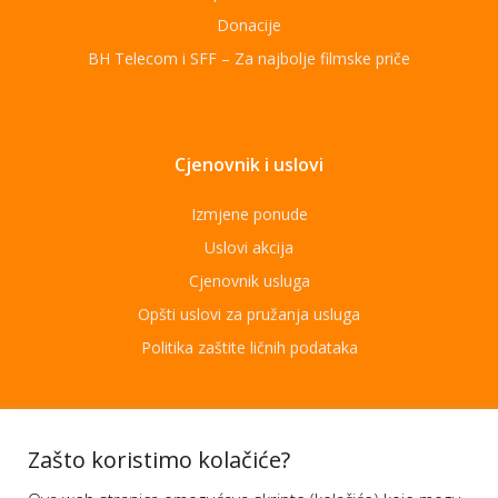
Donacije
BH Telecom i SFF – Za najbolje filmske priče
Cjenovnik i uslovi
Izmjene ponude
Uslovi akcija
Cjenovnik usluga
Opšti uslovi za pružanja usluga
Politika zaštite ličnih podataka
Aplikacije
Zašto koristimo kolačiće?