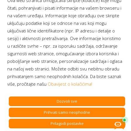
Ova web stranica omogućava skripte (kolačiće) koje mogu
Moj BH Telecom
čitati, pohranjivati i pisati informacije na vašem browseru i
Dostupnost usluga
na vašem uređaju. Informacije koje obrađuju ove skripte
Moja webTV
uključuju podatke koji se odnose na vas koji mogu
Aukcije BH Telecom
uključivati lične identifikatore (npr. IP adresu i detalje o
sesiji) i aktivnosti pretraživanja. Ove informacije koristimo
u različite svrhe – npr. za isporuku sadržaja, održavanje
sigurnosti web stranice, omogućavanje izbora korisnika i
Program lojalnosti
poboljšanje web stranice, personalizacije sadržaja i oglasa
na našoj web stranici. Možete odbiti svu nebitnu obradu
Bonus plus
prihvatanjem samo neophodnih kolačića. Da biste saznali
Prijava za newsletter
više, pročitajte našu
Obavijest o kolačićima!
Dozvoli sve
Prihvati samo neophodne
Copyright BH Telecom d.d. Sarajevo. All rights reserved.
Prilagodi postavke