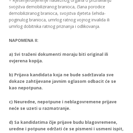
– Rješenje/uvjerenje nadležnog organa o priznavanju
svojstva demobiliziranog branioca, člana porodice
demobiliziranog branioca, svojstva djeteta šehida-
poginulog branioca, umrlog ratnog vojnog invalida ili
umrlog dobitnika ratnog priznanja i odlikovanja.
NAPOMENA II:
a) Svi traženi dokumenti moraju biti original ili
ovjerena kopija.
b) Prijava kandidata koja ne bude sadržavala sve
dokaze zahtijevane javnim oglasom odbacit će se
kao nepotpuna.
c) Neuredne, nepotpune i neblagovremene prijave
neće se uzeti u razmatranje.
d) Sa kandidatima čije prijave budu blagovremene,
uredne i potpune održati će se pismeni i usmeni ispit,