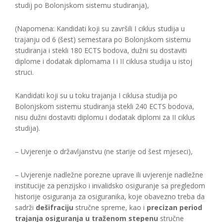
studij po Bolonjskom sistemu studiranja),
(Napomena: Kandidati koji su završili I ciklus studija u
trajanju od 6 (šest) semestara po Bolonjskom sistemu
studiranja i stekli 180 ECTS bodova, dužni su dostaviti
diplome i dodatak diplomama I i II ciklusa studija u istoj
struci.
Kandidati koji su u toku trajanja I ciklusa studija po
Bolonjskom sistemu studiranja stekli 240 ECTS bodova,
nisu dužni dostaviti diplomu i dodatak diplomi za II ciklus
studija).
– Uvjerenje o državljanstvu (ne starije od šest mjeseci),
– Uvjerenje nadležne porezne uprave ili uvjerenje nadležne
institucije za penzijsko i invalidsko osiguranje sa pregledom
historije osiguranja za osiguranika, koje obavezno treba da
sadrži
dešifraciju
stručne spreme, kao i
precizan period
trajanja osiguranja u traženom stepenu
stručne