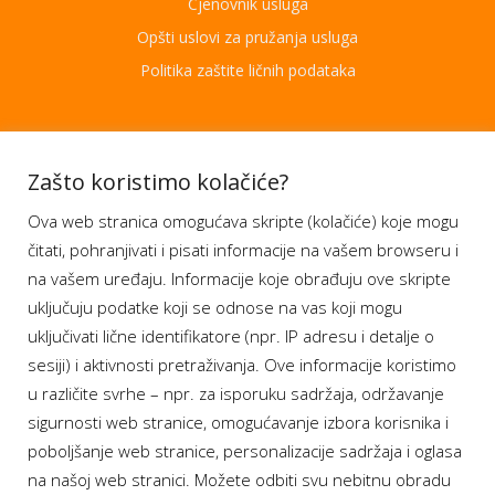
Cjenovnik usluga
Opšti uslovi za pružanja usluga
Politika zaštite ličnih podataka
Aplikacije
Zašto koristimo kolačiće?
Ova web stranica omogućava skripte (kolačiće) koje mogu
Moj BH Telecom
čitati, pohranjivati i pisati informacije na vašem browseru i
Dostupnost usluga
na vašem uređaju. Informacije koje obrađuju ove skripte
Moja webTV
uključuju podatke koji se odnose na vas koji mogu
Aukcije BH Telecom
uključivati lične identifikatore (npr. IP adresu i detalje o
sesiji) i aktivnosti pretraživanja. Ove informacije koristimo
u različite svrhe – npr. za isporuku sadržaja, održavanje
sigurnosti web stranice, omogućavanje izbora korisnika i
Program lojalnosti
poboljšanje web stranice, personalizacije sadržaja i oglasa
na našoj web stranici. Možete odbiti svu nebitnu obradu
Bonus plus