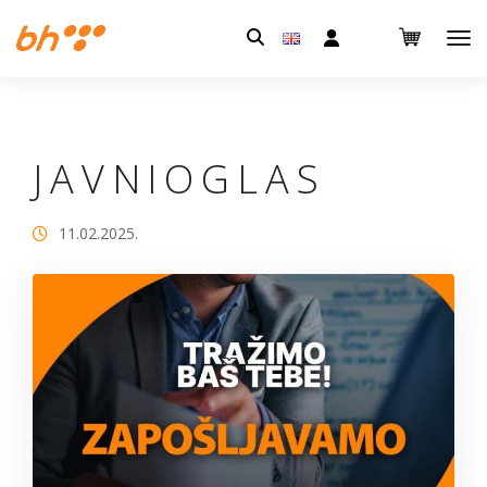
Pretraga:
J A V N I O G L A S
11.02.2025.