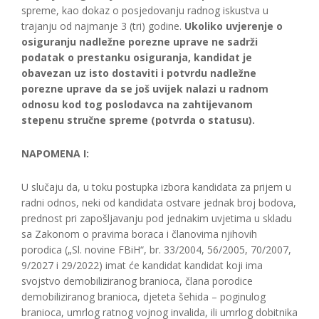
spreme, kao dokaz o posjedovanju radnog iskustva u
trajanju od najmanje 3 (tri) godine.
Ukoliko uvjerenje o
osiguranju nadležne porezne uprave ne sadrži
podatak o prestanku osiguranja, kandidat je
obavezan uz isto dostaviti i potvrdu nadležne
porezne uprave da se još uvijek nalazi u radnom
odnosu kod tog poslodavca na zahtijevanom
stepenu stručne spreme (potvrda o statusu).
NAPOMENA I:
U slučaju da, u toku postupka izbora kandidata za prijem u
radni odnos, neki od kandidata ostvare jednak broj bodova,
prednost pri zapošljavanju pod jednakim uvjetima u skladu
sa Zakonom o pravima boraca i članovima njihovih
porodica („Sl. novine FBiH“, br. 33/2004, 56/2005, 70/2007,
9/2027 i 29/2022) imat će kandidat kandidat koji ima
svojstvo demobiliziranog branioca, člana porodice
demobiliziranog branioca, djeteta šehida – poginulog
branioca, umrlog ratnog vojnog invalida, ili umrlog dobitnika