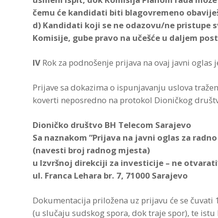
čemu će kandidati biti blagovremeno obavije
d) Kandidati koji se ne odazovu/ne pristupe s
Komisije, gube pravo na učešće u daljem pos
IV
Rok za podnošenje prijava na ovaj javni oglas 
Prijave sa dokazima o ispunjavanju uslova tražen
koverti neposredno na protokol Dioničkog društ
Dioničko društvo BH Telecom Sarajevo
Sa naznakom ”Prijava na javni oglas za radn
(navesti broj radnog mjesta)
u Izvršnoj direkciji za investicije – ne otvarati
ul. Franca Lehara br. 7, 71000 Sarajevo
Dokumentacija priložena uz prijavu će se čuvati
(u slučaju sudskog spora, dok traje spor), te is