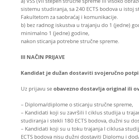
a) VSS (VII stepen stručne spreme ili visoko obraz
sistemu studiranja, sa 240 ECTS bodova u istoj st
Fakultetom za saobraćaj i komunikacije.
b) bez radnog iskustva u trajanju do 1 (jedne) go
minimalno 1 (jedne) godine,
nakon sticanja potrebne stručne spreme.
III NAČIN PRIJAVE
Kandidat je dužan dostaviti svojeručno potpi
Uz prijavu se
obavezno dostavlja original ili o
– Diploma/diplome o sticanju stručne spreme,
– Kandidati koji su završili I ciklus studija u tr
studiranja i stekli 180 ECTS bodova, dužni su dosta
– Kandidati koji su u toku trajanja I ciklusa stu
ECTS bodova nisu dužni dostaviti Diplomu i dodat