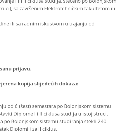
ovanje I ili II ciklusa studija, stečeno po Bolonjskom
ruci), sa završenim Elektrotehničkim fakultetom ili
dine ili sa radnim iskustvom u trajanju od
sanu prijavu.
vjerena kopija slijedećih dokaza:
ajanju od 6 (šest) semestara po Bolonjskom sistemu
viti Diplome I i II ciklusa studija u istoj struci,
dija po Bolonjskom sistemu studiranja stekli 240
ak Diplomi i za II ciklus,