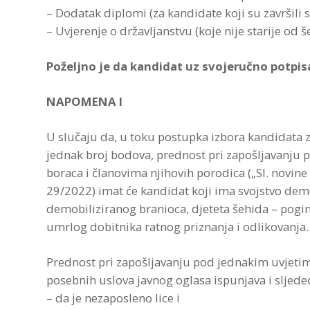
– Dodatak diplomi (za kandidate koji su završili
– Uvjerenje o državljanstvu (koje nije starije od š
Poželjno je da kandidat uz svojeručno potpisan
NAPOMENA I
U slučaju da, u toku postupka izbora kandidata 
jednak broj bodova, prednost pri zapošljavanju
boraca i članovima njihovih porodica („Sl. novine
29/2022) imat će kandidat koji ima svojstvo dem
demobiliziranog branioca, djeteta šehida – pogin
umrlog dobitnika ratnog priznanja i odlikovanja.
Prednost pri zapošljavanju pod jednakim uvjetim
posebnih uslova javnog oglasa ispunjava i sljede
– da je nezaposleno lice i