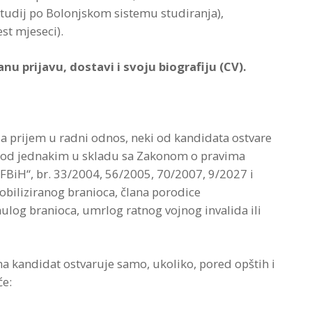
 studij po Bolonjskom sistemu studiranja),
est mjeseci).
u prijavu, dostavi i svoju biografiju (CV).
za prijem u radni odnos, neki od kandidata ostvare
 pod jednakim u skladu sa Zakonom o pravima
 FBiH“, br. 33/2004, 56/2005, 70/2007, 9/2027 i
obiliziranog branioca, člana porodice
ulog branioca, umrlog ratnog vojnog invalida ili
a kandidat ostvaruje samo, ukoliko, pored opštih i
će: