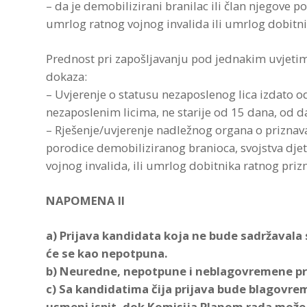
– da je demobilizirani branilac ili član njegove p
umrlog ratnog vojnog invalida ili umrlog dobitni
Prednost pri zapošljavanju pod jednakim uvjeti
dokaza:
– Uvjerenje o statusu nezaposlenog lica izdato o
nezaposlenim licima, ne starije od 15 dana, od d
– Rješenje/uvjerenje nadležnog organa o priznav
porodice demobiliziranog branioca, svojstva dje
vojnog invalida, ili umrlog dobitnika ratnog prizn
NAPOMENA II
a) Prijava kandidata koja ne bude sadržaval
će se kao nepotpuna.
b) Neuredne, nepotpune i neblagovremene pri
c) Sa kandidatima čija prijava bude blagovre
usmeni ispit, dok Komisija Planom rada može pr