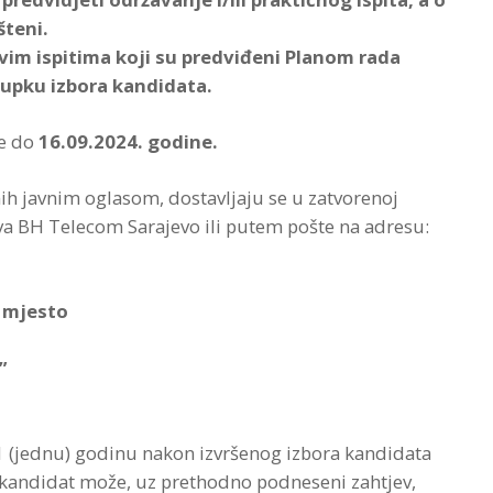
šteni.
vim ispitima koji su predviđeni Planom rada
tupku izbora kandidata.
je do
16.09.2024. godine.
ih javnim oglasom, dostavljaju se u zatvorenoj
va BH Telecom Sarajevo ili putem pošte na adresu:
o mjesto
”
 1 (jednu) godinu nakon izvršenog izbora kandidata
tu kandidat može, uz prethodno podneseni zahtjev,