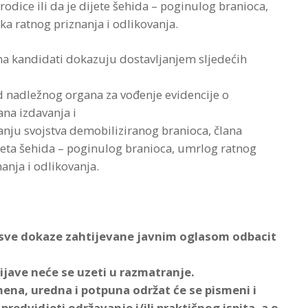
orodice ili da je dijete šehida – poginulog branioca,
ka ratnog priznanja i odlikovanja.
ma kandidati dokazuju dostavljanjem sljedećih
d nadležnog organa za vođenje evidencije o
ana izdavanja i
anju svojstva demobiliziranog branioca, člana
teta šehida – poginulog branioca, umrlog ratnog
anja i odlikovanja.
a sve dokaze zahtijevane javnim oglasom odbacit
jave neće se uzeti u razmatranje.
mena, uredna i potpuna održat će se pismeni i
edvidjeti održavanje i/ili praktičnog ispita, a o