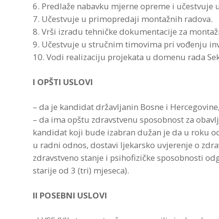
6. Predlaže nabavku mjerne opreme i učestvuje u
7. Učestvuje u primopredaji montažnih radova.
8. Vrši izradu tehničke dokumentacije za montaž
9. Učestvuje u stručnim timovima pri vođenju inv
10. Vodi realizaciju projekata u domenu rada Sek
I OPŠTI USLOVI
– da je kandidat državljanin Bosne i Hercegovine
– da ima opštu zdravstvenu sposobnost za obav
kandidat koji bude izabran dužan je da u roku o
u radni odnos, dostavi ljekarsko uvjerenje o zdr
zdravstveno stanje i psihofizičke sposobnosti od
starije od 3 (tri) mjeseca).
II POSEBNI USLOVI