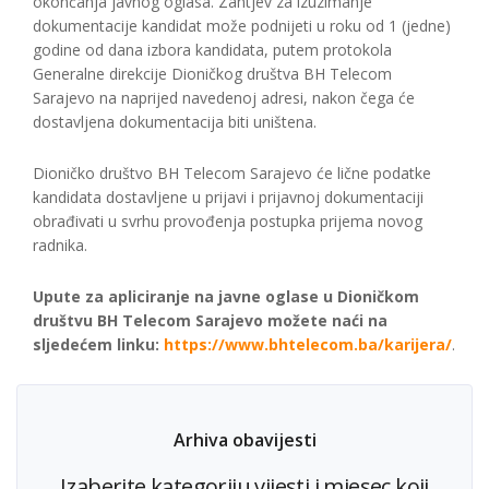
okončanja javnog oglasa. Zahtjev za izuzimanje
dokumentacije kandidat može podnijeti u roku od 1 (jedne)
godine od dana izbora kandidata, putem protokola
Generalne direkcije Dioničkog društva BH Telecom
Sarajevo na naprijed navedenoj adresi, nakon čega će
dostavljena dokumentacija biti uništena.
Dioničko društvo BH Telecom Sarajevo će lične podatke
kandidata dostavljene u prijavi i prijavnoj dokumentaciji
obrađivati u svrhu provođenja postupka prijema novog
radnika.
Upute za apliciranje na javne oglase u Dioničkom
društvu BH Telecom Sarajevo možete naći na
sljedećem linku:
https://www.bhtelecom.ba/karijera/
.
Arhiva obavijesti
Izaberite kategoriju vijesti i mjesec koji