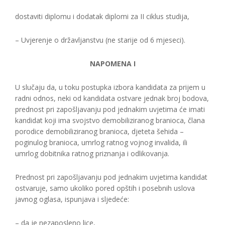
dostaviti diplomu i dodatak diplomi za II ciklus studija,
– Uvjerenje o državljanstvu (ne starije od 6 mjeseci).
NAPOMENA I
U slučaju da, u toku postupka izbora kandidata za prijem u
radni odnos, neki od kandidata ostvare jednak broj bodova,
prednost pri zapošljavanju pod jednakim uvjetima će imati
kandidat koji ima svojstvo demobiliziranog branioca, člana
porodice demobiliziranog branioca, djeteta šehida –
poginulog branioca, umrlog ratnog vojnog invalida, ili
umrlog dobitnika ratnog priznanja i odlikovanja.
Prednost pri zapošljavanju pod jednakim uvjetima kandidat
ostvaruje, samo ukoliko pored opštih i posebnih uslova
javnog oglasa, ispunjava i sljedeće:
– da je nezaposleno lice,