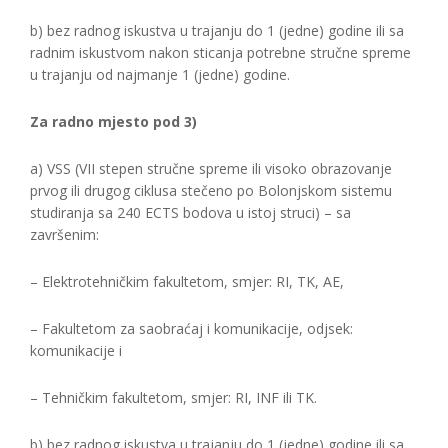
b) bez radnog iskustva u trajanju do 1 (jedne) godine ili sa
radnim iskustvom nakon sticanja potrebne stručne spreme
u trajanju od najmanje 1 (jedne) godine.
Za radno mjesto pod 3)
a) VSS (VII stepen stručne spreme ili visoko obrazovanje
prvog ili drugog ciklusa stečeno po Bolonjskom sistemu
studiranja sa 240 ECTS bodova u istoj struci) – sa
završenim:
– Elektrotehničkim fakultetom, smjer: RI, TK, AE,
– Fakultetom za saobraćaj i komunikacije, odjsek:
komunikacije i
– Tehničkim fakultetom, smjer: RI, INF ili TK.
b) bez radnog iskustva u trajanju do 1 (jedne) godine ili sa