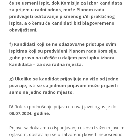
će se usmeni ispit, dok Komisija za izbor kandidata
za prijem u radni odnos, može Planom rada
predvidjeti održavanje pismenog i/ili praktičnog
ispita, a o čemu će kandidati biti blagovremeno
obaviješteni.
f) Kandidati koji se ne odazovu/ne pristupe svim
ispitima koji su predviđeni Planom rada Komisije,
gube pravo na učešće u daljem postupku izbora
kandidata – za sva radna mjesta.
g) Ukoliko se kandidat prijavljuje na više od jedne
pozicije, isti se sa jednom prijavom može prijaviti
samo na jedno radno mjesto.
IV
Rok za podnošenje prijava na ovaj javni oglas je do
08.07.2024. godine.
Prijave sa dokazima o ispunjavanju uslova traženih javnim
oglasom, dostavljaju se u zatvorenoj koverti neposredno