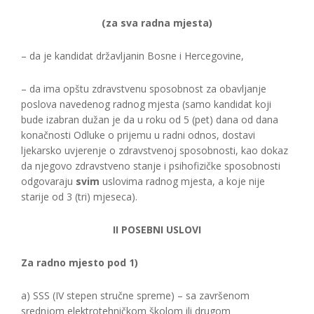
(za sva radna mjesta)
– da je kandidat državljanin Bosne i Hercegovine,
– da ima opštu zdravstvenu sposobnost za obavljanje
poslova navedenog radnog mjesta (samo kandidat koji
bude izabran dužan je da u roku od 5 (pet) dana od dana
konačnosti Odluke o prijemu u radni odnos, dostavi
ljekarsko uvjerenje o zdravstvenoj sposobnosti, kao dokaz
da njegovo zdravstveno stanje i psihofizičke sposobnosti
odgovaraju
svim
uslovima radnog mjesta, a koje nije
starije od 3 (tri) mjeseca).
II POSEBNI USLOVI
Za radno mjesto pod 1)
a) SSS (IV stepen stručne spreme) – sa završenom
srednjom elektrotehničkom školom ili drugom