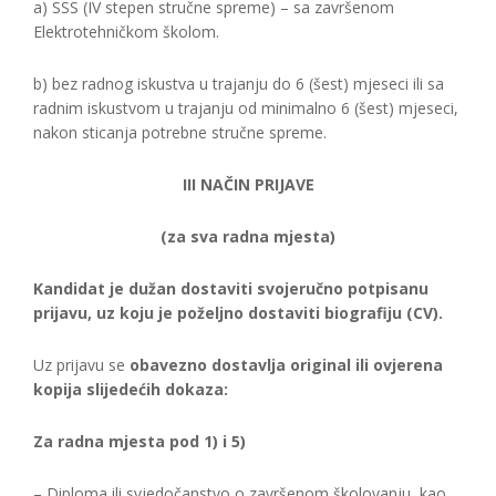
a) SSS (IV stepen stručne spreme) – sa završenom
Elektrotehničkom školom.
b) bez radnog iskustva u trajanju do 6 (šest) mjeseci ili sa
radnim iskustvom u trajanju od minimalno 6 (šest) mjeseci,
nakon sticanja potrebne stručne spreme.
III NAČIN PRIJAVE
(za sva radna mjesta)
Kandidat je dužan dostaviti svojeručno potpisanu
prijavu, uz koju je poželjno dostaviti biografiju (CV).
Uz prijavu se
obavezno dostavlja original ili ovjerena
kopija slijedećih dokaza:
Za radna mjesta pod 1) i 5)
– Diploma ili svjedočanstvo o završenom školovanju, kao