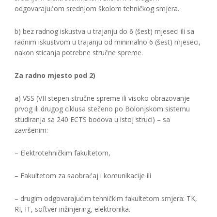
odgovarajućom srednjom školom tehničkog smjera.
b) bez radnog iskustva u trajanju do 6 (šest) mjeseci ili sa
radnim iskustvom u trajanju od minimalno 6 (šest) mjeseci,
nakon sticanja potrebne stručne spreme.
Za radno mjesto pod 2)
a) VSS (VII stepen stručne spreme ili visoko obrazovanje
prvog ili drugog ciklusa stečeno po Bolonjskom sistemu
studiranja sa 240 ECTS bodova u istoj struci) – sa
završenim:
– Elektrotehničkim fakultetom,
– Fakultetom za saobraćaj i komunikacije ili
– drugim odgovarajućim tehničkim fakultetom smjera: TK,
RI, IT, softver inžinjering, elektronika.