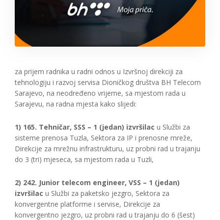
za prijem radnika u radni odnos u Izvršnoj direkciji za
tehnologiju i razvoj servisa Dioničkog društva BH Telecom
Sarajevo, na neodređeno vrijeme, sa mjestom rada u
Sarajevu, na radna mjesta kako slijedi:
1) 165. Tehničar, SSS – 1 (jedan) izvršilac
u Službi za
sisteme prenosa Tuzla, Sektora za IP i prenosne mreže,
Direkcije za mrežnu infrastrukturu, uz probni rad u trajanju
do 3 (tri) mjeseca, sa mjestom rada u Tuzli,
2) 242. Junior telecom engineer, VSS – 1 (jedan)
izvršilac
u Službi za paketsko jezgro, Sektora za
konvergentne platforme i servise, Direkcije za
konvergentno jezgro, uz probni rad u trajanju do 6 (šest)