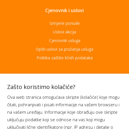
Cjenovnik i uslovi
Izmjene ponude
Uslovi akcija
Cjenovnik usluga
Opšti uslovi za pružanja usluga
Politika zaštite ličnih podataka
Aplikacije
Zašto koristimo kolačiće?
Ova web stranica omogućava skripte (kolačiće) koje mogu
Moj BH Telecom
čitati, pohranjivati i pisati informacije na vašem browseru i
Dostupnost usluga
na vašem uređaju. Informacije koje obrađuju ove skripte
Moja webTV
uključuju podatke koji se odnose na vas koji mogu
Aukcije BH Telecom
uključivati lične identifikatore (npr. IP adresu i detalje o