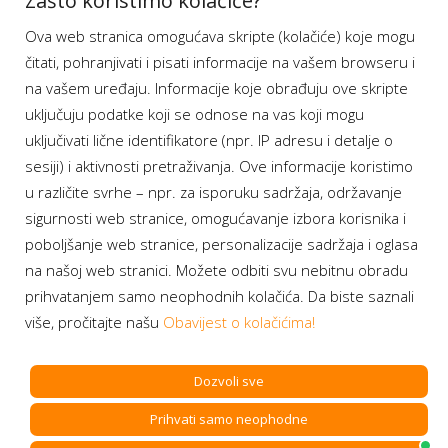
Zašto koristimo kolačiće?
Ova web stranica omogućava skripte (kolačiće) koje mogu
Moj BH Telecom
čitati, pohranjivati i pisati informacije na vašem browseru i
Dostupnost usluga
na vašem uređaju. Informacije koje obrađuju ove skripte
Moja webTV
uključuju podatke koji se odnose na vas koji mogu
Aukcije BH Telecom
uključivati lične identifikatore (npr. IP adresu i detalje o
sesiji) i aktivnosti pretraživanja. Ove informacije koristimo
u različite svrhe – npr. za isporuku sadržaja, održavanje
sigurnosti web stranice, omogućavanje izbora korisnika i
Program lojalnosti
poboljšanje web stranice, personalizacije sadržaja i oglasa
na našoj web stranici. Možete odbiti svu nebitnu obradu
Bonus plus
prihvatanjem samo neophodnih kolačića. Da biste saznali
Prijava za newsletter
više, pročitajte našu
Obavijest o kolačićima!
Dozvoli sve
Prihvati samo neophodne
Copyright BH Telecom d.d. Sarajevo. All rights reserved.