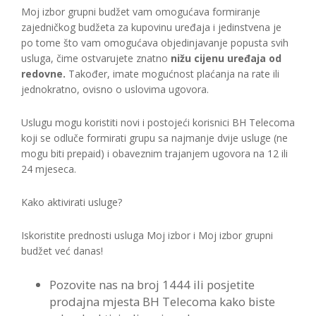
Moj izbor grupni budžet vam omogućava formiranje
zajedničkog budžeta za kupovinu uređaja i jedinstvena je
po tome što vam omogućava objedinjavanje popusta svih
usluga, čime ostvarujete znatno
nižu cijenu uređaja od
redovne.
Također, imate mogućnost plaćanja na rate ili
jednokratno, ovisno o uslovima ugovora.
Uslugu mogu koristiti novi i postojeći korisnici BH Telecoma
koji se odluče formirati grupu sa najmanje dvije usluge (ne
mogu biti prepaid) i obaveznim trajanjem ugovora na 12 ili
24 mjeseca.
Kako aktivirati usluge?
Iskoristite prednosti usluga Moj izbor i Moj izbor grupni
budžet već danas!
Pozovite nas na broj 1444 ili posjetite
prodajna mjesta BH Telecoma kako biste