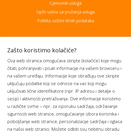
Cjenovnik usluga
Opšti uslovi za pružanja usluga
Politika zaštite ličnih podataka
Aplikacije
Zašto koristimo kolačiće?
Ova web stranica omogućava skripte (kolačiće) koje mogu
Moj BH Telecom
čitati, pohranjivati i pisati informacije na vašem browseru i
Dostupnost usluga
na vašem uređaju. Informacije koje obrađuju ove skripte
Moja webTV
uključuju podatke koji se odnose na vas koji mogu
Aukcije BH Telecom
uključivati lične identifikatore (npr. IP adresu i detalje o
sesiji) i aktivnosti pretraživanja. Ove informacije koristimo
u različite svrhe – npr. za isporuku sadržaja, održavanje
sigurnosti web stranice, omogućavanje izbora korisnika i
Program lojalnosti
poboljšanje web stranice, personalizacije sadržaja i oglasa
na našoj web stranici. Možete odbiti svu nebitnu obradu
Bonus plus