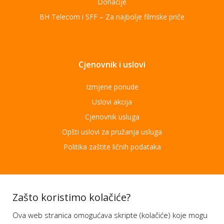
Donacije
BH Telecom i SFF – Za najbolje filmske priče
Cjenovnik i uslovi
Izmjene ponude
Uslovi akcija
Cjenovnik usluga
Opšti uslovi za pružanja usluga
Politika zaštite ličnih podataka
Aplikacije
Zašto koristimo kolačiće?
Ova web stranica omogućava skripte (kolačiće) koje mogu
Moj BH Telecom