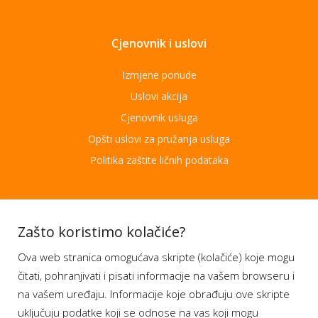
Cjenovnik i uslovi
Izmjene ponude
Uslovi akcija
Cjenovnik usluga
Opšti uslovi za pružanja usluga
Politika zaštite ličnih podataka
Aplikacije
Zašto koristimo kolačiće?
Ova web stranica omogućava skripte (kolačiće) koje mogu
Moj BH Telecom
čitati, pohranjivati i pisati informacije na vašem browseru i
Dostupnost usluga
na vašem uređaju. Informacije koje obrađuju ove skripte
Moja webTV
uključuju podatke koji se odnose na vas koji mogu