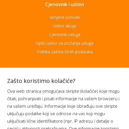
Cjenovnik i uslovi
Izmjene ponude
Uslovi akcija
Cjenovnik usluga
Opšti uslovi za pružanja usluga
Politika zaštite ličnih podataka
Aplikacije
Zašto koristimo kolačiće?
Ova web stranica omogućava skripte (kolačiće) koje mogu
Moj BH Telecom
čitati, pohranjivati i pisati informacije na vašem browseru i
Dostupnost usluga
na vašem uređaju. Informacije koje obrađuju ove skripte
Moja webTV
uključuju podatke koji se odnose na vas koji mogu
Aukcije BH Telecom
uključivati lične identifikatore (npr. IP adresu i detalje o
sesiji) i aktivnosti pretraživanja. Ove informacije koristimo