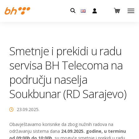
Pretraga:
Smetnje i prekidi u radu
servisa BH Telecoma na
području naselja
Soukbunar (RD Sarajevo)
23.09.2025.
Obavještavamo korisnike da zbog nužnih radova na
održavanju sistema dana
24.09.2025. godine, u terminu
od 09:00h do 10:00h
, su moguće smetnje i prekidi u radu