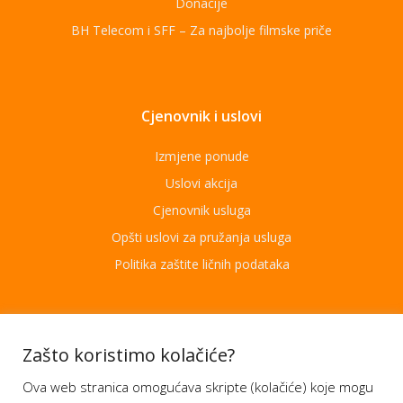
Donacije
BH Telecom i SFF – Za najbolje filmske priče
Cjenovnik i uslovi
Izmjene ponude
Uslovi akcija
Cjenovnik usluga
Opšti uslovi za pružanja usluga
Politika zaštite ličnih podataka
Aplikacije
Zašto koristimo kolačiće?
Ova web stranica omogućava skripte (kolačiće) koje mogu
Moj BH Telecom