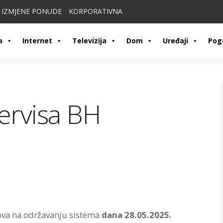
IZMJENE PONUDE
KORPORATIVNA
a
Internet
Televizija
Dom
Uređaji
Pog
ervisa BH
ova na održavanju sistema
dana 28.05.2025.