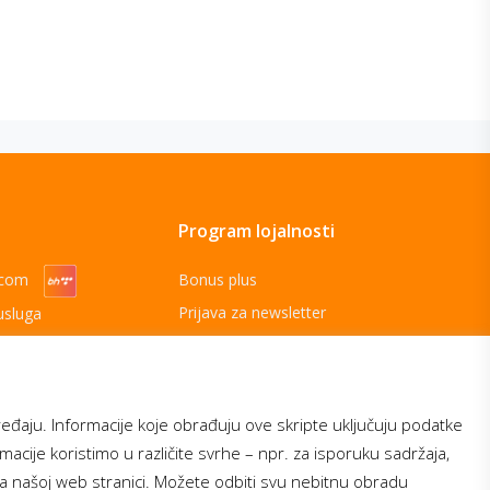
Program lojalnosti
ecom
Bonus plus
Prijava za newsletter
usluga
Telecom
ređaju. Informacije koje obrađuju ove skripte uključuju podatke
ormacije koristimo u različite svrhe – npr. za isporuku sadržaja,
na našoj web stranici. Možete odbiti svu nebitnu obradu