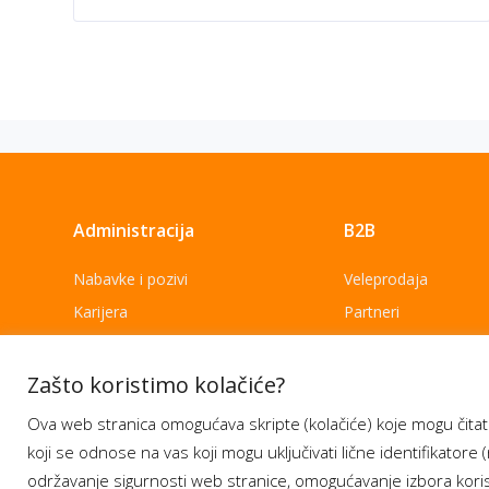
Administracija
B2B
Nabavke i pozivi
Veleprodaja
Karijera
Partneri
Pristup informacijama
Sponzorstva
Arhiva vijesti
Donacije
Zašto koristimo kolačiće?
Arhiva obavijesti
BH Telecom i SFF – 
Ova web stranica omogućava skripte (kolačiće) koje mogu čitati
filmske priče
koji se odnose na vas koji mogu uključivati lične identifikatore (
održavanje sigurnosti web stranice, omogućavanje izbora korisn