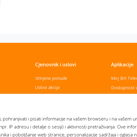
Cjenovnik i uslovi
Aplikacije
Izmjene ponude
Moj BH Tel
Uslovi akcija
Dostupnost 
Cjenovnik usluga
Moja webTV
Opšti uslovi za pružanja usluga
Aukcije BH 
Za najbolje
Politika zaštite ličnih podataka
, pohranjivati i pisati informacije na vašem browseru i na vašem u
npr. IP adresu i detalje o sesiji) i aktivnosti pretraživanja. Ove inf
ika i poboljšanje web stranice, personalizacije sadržaja i oglasa 