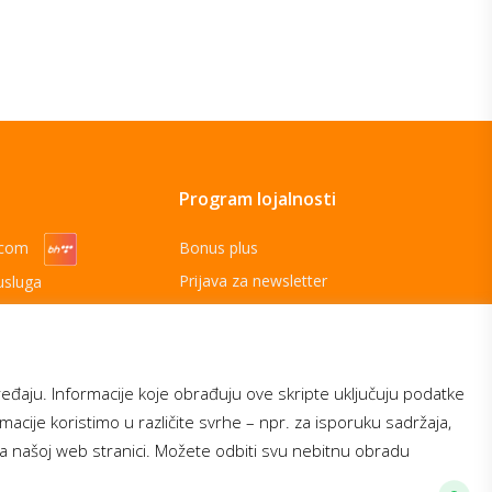
Program lojalnosti
ecom
Bonus plus
Prijava za newsletter
usluga
Telecom
ređaju. Informacije koje obrađuju ove skripte uključuju podatke
ormacije koristimo u različite svrhe – npr. za isporuku sadržaja,
na našoj web stranici. Možete odbiti svu nebitnu obradu