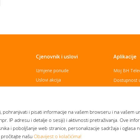
Cjenovnik i uslovi
Aplikacije
Izmjene ponude
Moj BH Tel
Uslovi akcija
Dostupnost 
Cjenovnik usluga
Moja webTV
Opšti uslovi za pružanja usluga
Aukcije BH 
Za najbolje
Politika zaštite ličnih podataka
, pohranjivati i pisati informacije na vašem browseru i na vašem u
npr. IP adresu i detalje o sesiji) i aktivnosti pretraživanja. Ove inf
ika i poboljšanje web stranice, personalizacije sadržaja i oglasa 
 pročitajte našu
Obavijest o kolačićima!