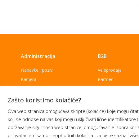
Administracija
B2B
Nabavke i pozivi
Veleprodaja
Karijera
Partneri
Pristup informacijama
Sponzorstva
Arhiva vijesti
Donacije
Zašto koristimo kolačiće?
Arhiva obavijesti
BH Telecom i SFF – 
Ova web stranica omogućava skripte (kolačiće) koje mogu čitati
filmske priče
koji se odnose na vas koji mogu uključivati lične identifikatore (
održavanje sigurnosti web stranice, omogućavanje izbora korisn
prihvatanjem samo neophodnih kolačića. Da biste saznali više,