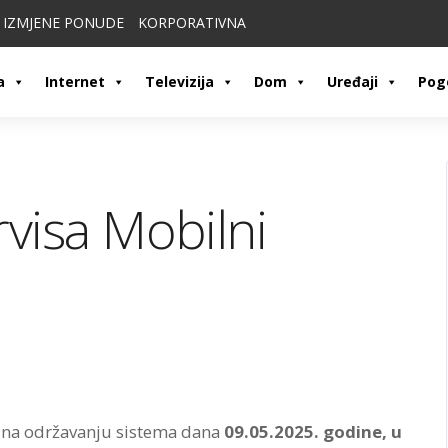
IZMJENE PONUDE
KORPORATIVNA
a
Internet
Televizija
Dom
Uređaji
Pog
rvisa Mobilni
 na održavanju sistema dana
09.05.2025. godine
, u