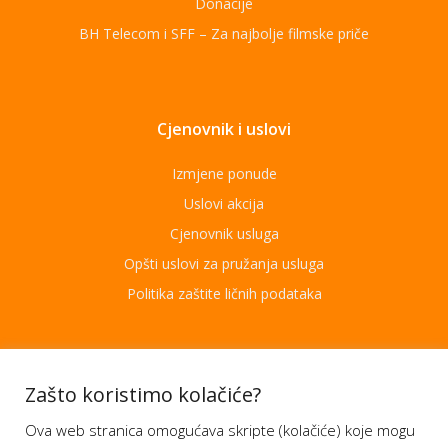
Donacije
BH Telecom i SFF – Za najbolje filmske priče
Cjenovnik i uslovi
Izmjene ponude
Uslovi akcija
Cjenovnik usluga
Opšti uslovi za pružanja usluga
Politika zaštite ličnih podataka
Aplikacije
Zašto koristimo kolačiće?
Ova web stranica omogućava skripte (kolačiće) koje mogu
Moj BH Telecom