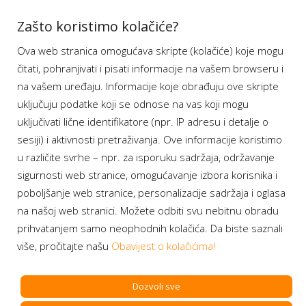
Aplikacije
Zašto koristimo kolačiće?
Ova web stranica omogućava skripte (kolačiće) koje mogu
Moj BH Telecom
čitati, pohranjivati i pisati informacije na vašem browseru i
Dostupnost usluga
na vašem uređaju. Informacije koje obrađuju ove skripte
Moja webTV
uključuju podatke koji se odnose na vas koji mogu
Aukcije BH Telecom
uključivati lične identifikatore (npr. IP adresu i detalje o
sesiji) i aktivnosti pretraživanja. Ove informacije koristimo
u različite svrhe – npr. za isporuku sadržaja, održavanje
sigurnosti web stranice, omogućavanje izbora korisnika i
Program lojalnosti
poboljšanje web stranice, personalizacije sadržaja i oglasa
na našoj web stranici. Možete odbiti svu nebitnu obradu
Bonus plus
prihvatanjem samo neophodnih kolačića. Da biste saznali
Prijava za newsletter
više, pročitajte našu
Obavijest o kolačićima!
Dozvoli sve