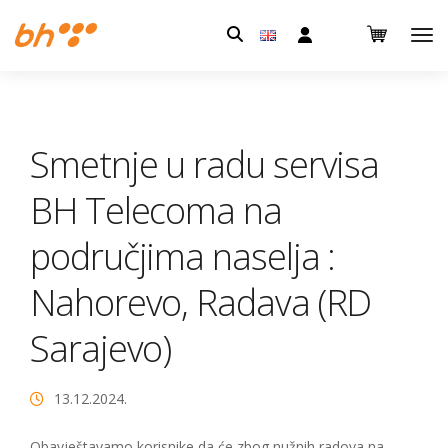
Pretraga:
Smetnje u radu servisa
BH Telecoma na
područjima naselja :
Nahorevo, Radava (RD
Sarajevo)
13.12.2024.
Obavještavamo korisnike da će zbog nužnih radova na