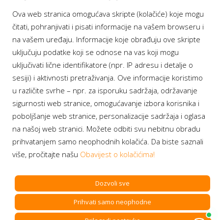
Ova web stranica omogućava skripte (kolačiće) koje mogu
Moj BH Telecom
čitati, pohranjivati i pisati informacije na vašem browseru i
Dostupnost usluga
na vašem uređaju. Informacije koje obrađuju ove skripte
Moja webTV
uključuju podatke koji se odnose na vas koji mogu
Aukcije BH Telecom
uključivati lične identifikatore (npr. IP adresu i detalje o
sesiji) i aktivnosti pretraživanja. Ove informacije koristimo
u različite svrhe – npr. za isporuku sadržaja, održavanje
sigurnosti web stranice, omogućavanje izbora korisnika i
Program lojalnosti
poboljšanje web stranice, personalizacije sadržaja i oglasa
na našoj web stranici. Možete odbiti svu nebitnu obradu
Bonus plus
prihvatanjem samo neophodnih kolačića. Da biste saznali
Prijava za newsletter
više, pročitajte našu
Obavijest o kolačićima!
Dozvoli sve
Prihvati samo neophodne
Copyright BH Telecom d.d. Sarajevo. All rights reserved.