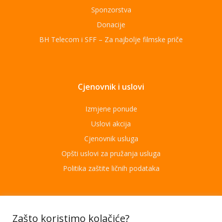
Sponzorstva
Donacije
BH Telecom i SFF – Za najbolje filmske priče
Cjenovnik i uslovi
Izmjene ponude
Uslovi akcija
Cjenovnik usluga
Opšti uslovi za pružanja usluga
Politika zaštite ličnih podataka
Aplikacije
Zašto koristimo kolačiće?