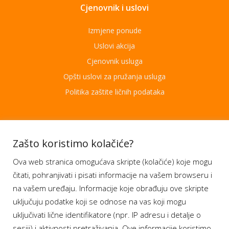
Cjenovnik i uslovi
Izmjene ponude
Uslovi akcija
Cjenovnik usluga
Opšti uslovi za pružanja usluga
Politika zaštite ličnih podataka
Aplikacije
Zašto koristimo kolačiće?
Ova web stranica omogućava skripte (kolačiće) koje mogu
Moj BH Telecom
čitati, pohranjivati i pisati informacije na vašem browseru i
Dostupnost usluga
na vašem uređaju. Informacije koje obrađuju ove skripte
Moja webTV
uključuju podatke koji se odnose na vas koji mogu
Aukcije BH Telecom
uključivati lične identifikatore (npr. IP adresu i detalje o
sesiji) i aktivnosti pretraživanja. Ove informacije koristimo