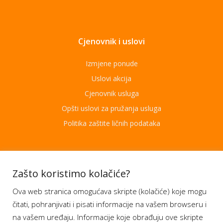
Cjenovnik i uslovi
Izmjene ponude
Uslovi akcija
Cjenovnik usluga
Opšti uslovi za pružanja usluga
Politika zaštite ličnih podataka
Aplikacije
Zašto koristimo kolačiće?
Ova web stranica omogućava skripte (kolačiće) koje mogu
Moj BH Telecom
čitati, pohranjivati i pisati informacije na vašem browseru i
Dostupnost usluga
na vašem uređaju. Informacije koje obrađuju ove skripte