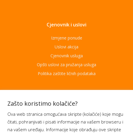
Cjenovnik i uslovi
Izmjene ponude
Uslovi akcija
Cjenovnik usluga
Opšti uslovi za pružanja usluga
Politika zaštite ličnih podataka
Aplikacije
Zašto koristimo kolačiće?
Ova web stranica omogućava skripte (kolačiće) koje mogu
Moj BH Telecom
čitati, pohranjivati i pisati informacije na vašem browseru i
Dostupnost usluga
na vašem uređaju. Informacije koje obrađuju ove skripte