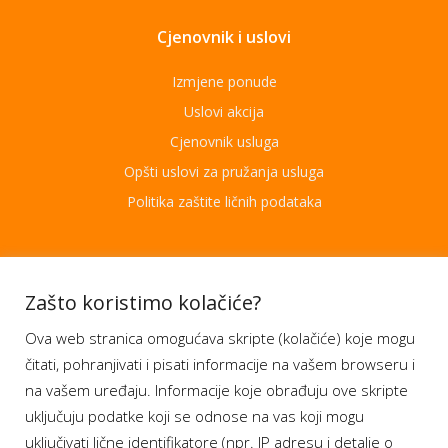
Cjenovnik i uslovi
Izmjene ponude
Uslovi akcija
Cjenovnik usluga
Opšti uslovi za pružanja usluga
Politika zaštite ličnih podataka
Aplikacije
Zašto koristimo kolačiće?
Ova web stranica omogućava skripte (kolačiće) koje mogu
Moj BH Telecom
čitati, pohranjivati i pisati informacije na vašem browseru i
Dostupnost usluga
na vašem uređaju. Informacije koje obrađuju ove skripte
Moja webTV
uključuju podatke koji se odnose na vas koji mogu
Aukcije BH Telecom
uključivati lične identifikatore (npr. IP adresu i detalje o