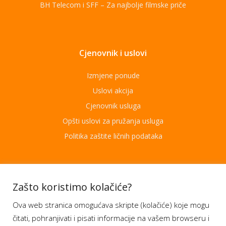
BH Telecom i SFF – Za najbolje filmske priče
Cjenovnik i uslovi
Izmjene ponude
Uslovi akcija
Cjenovnik usluga
Opšti uslovi za pružanja usluga
Politika zaštite ličnih podataka
Aplikacije
Zašto koristimo kolačiće?
Ova web stranica omogućava skripte (kolačiće) koje mogu
Moj BH Telecom
čitati, pohranjivati i pisati informacije na vašem browseru i
Dostupnost usluga