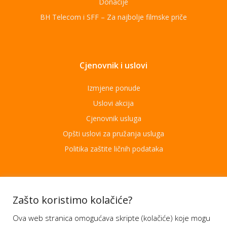
Donacije
BH Telecom i SFF – Za najbolje filmske priče
Cjenovnik i uslovi
Izmjene ponude
Uslovi akcija
Cjenovnik usluga
Opšti uslovi za pružanja usluga
Politika zaštite ličnih podataka
Aplikacije
Zašto koristimo kolačiće?
Ova web stranica omogućava skripte (kolačiće) koje mogu
Moj BH Telecom