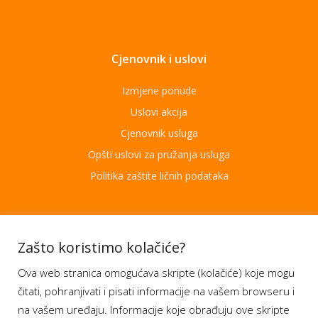
Cjenovnik i uslovi
Izmjene ponude
Uslovi akcija
Cjenovnik usluga
Opšti uslovi za pružanja usluga
Politika zaštite ličnih podataka
Aplikacije
Zašto koristimo kolačiće?
Ova web stranica omogućava skripte (kolačiće) koje mogu
Moj BH Telecom
čitati, pohranjivati i pisati informacije na vašem browseru i
Dostupnost usluga
na vašem uređaju. Informacije koje obrađuju ove skripte