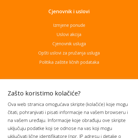
Cjenovnik i uslovi
Izmjene ponude
Uslovi akcija
Cjenovnik usluga
Opšti uslovi za pružanja usluga
Politika zaštite ličnih podataka
Aplikacije
Zašto koristimo kolačiće?
Ova web stranica omogućava skripte (kolačiće) koje mogu
Moj BH Telecom
čitati, pohranjivati i pisati informacije na vašem browseru i
Dostupnost usluga
na vašem uređaju. Informacije koje obrađuju ove skripte
Moja webTV
uključuju podatke koji se odnose na vas koji mogu
Aukcije BH Telecom
uključivati lične identifikatore (npr. IP adresu i detalje o