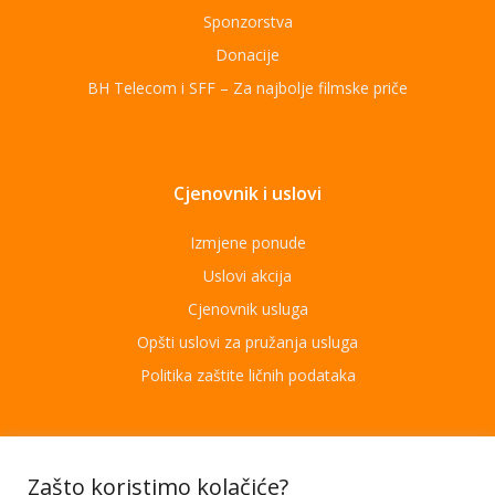
Sponzorstva
Donacije
BH Telecom i SFF – Za najbolje filmske priče
Cjenovnik i uslovi
Izmjene ponude
Uslovi akcija
Cjenovnik usluga
Opšti uslovi za pružanja usluga
Politika zaštite ličnih podataka
Aplikacije
Zašto koristimo kolačiće?