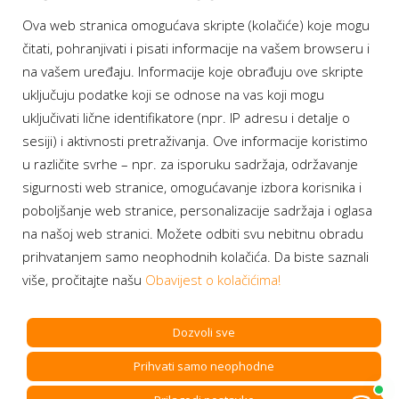
Ova web stranica omogućava skripte (kolačiće) koje mogu
Moj BH Telecom
čitati, pohranjivati i pisati informacije na vašem browseru i
Dostupnost usluga
na vašem uređaju. Informacije koje obrađuju ove skripte
Moja webTV
uključuju podatke koji se odnose na vas koji mogu
Aukcije BH Telecom
uključivati lične identifikatore (npr. IP adresu i detalje o
sesiji) i aktivnosti pretraživanja. Ove informacije koristimo
u različite svrhe – npr. za isporuku sadržaja, održavanje
sigurnosti web stranice, omogućavanje izbora korisnika i
Program lojalnosti
poboljšanje web stranice, personalizacije sadržaja i oglasa
na našoj web stranici. Možete odbiti svu nebitnu obradu
Bonus plus
prihvatanjem samo neophodnih kolačića. Da biste saznali
Prijava za newsletter
više, pročitajte našu
Obavijest o kolačićima!
Dozvoli sve
Prihvati samo neophodne
Copyright BH Telecom d.d. Sarajevo. All rights reserved.