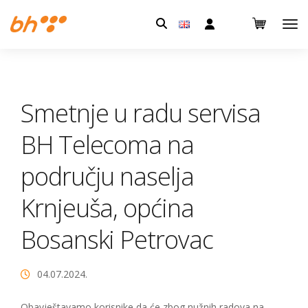
Pretraga:
Smetnje u radu servisa
BH Telecoma na
području naselja
Krnjeuša, općina
Bosanski Petrovac
04.07.2024.
Obavještavamo korisnike da će zbog nužnih radova na