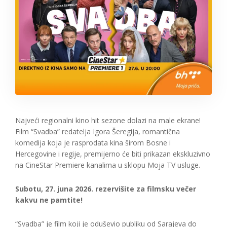
Najveći regionalni kino hit sezone dolazi na male ekrane!
Film “Svadba” redatelja Igora Šeregija, romantična
komedija koja je rasprodata kina širom Bosne i
Hercegovine i regije, premijerno će biti prikazan ekskluzivno
na CineStar Premiere kanalima u sklopu Moja TV usluge.
Subotu, 27. juna 2026. rezervišite za filmsku večer
kakvu ne pamtite!
“Svadba” je film koji je oduševio publiku od Sarajeva do