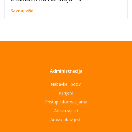
Saznaj više
Administracija
Nabavke i pozivi
Karijera
Pristup informacijama
Arhiva vijesti
Arhiva obavijesti