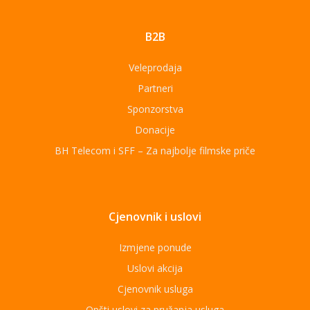
B2B
Veleprodaja
Partneri
Sponzorstva
Donacije
BH Telecom i SFF – Za najbolje filmske priče
Cjenovnik i uslovi
Izmjene ponude
Uslovi akcija
Cjenovnik usluga
Opšti uslovi za pružanja usluga