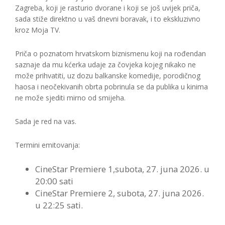
Zagreba, koji je rasturio dvorane i koji se još uvijek priča,
sada stiže direktno u vaš dnevni boravak, i to ekskluzivno
kroz Moja TV.
Priča o poznatom hrvatskom biznismenu koji na rođendan
saznaje da mu kćerka udaje za čovjeka kojeg nikako ne
može prihvatiti, uz dozu balkanske komedije, porodičnog
haosa i neočekivanih obrta pobrinula se da publika u kinima
ne može sjediti mirno od smijeha.
Sada je red na vas.
Termini emitovanja:
CineStar Premiere 1,subota, 27. juna 2026. u
20:00 sati
CineStar Premiere 2, subota, 27. juna 2026.
u 22:25 sati.