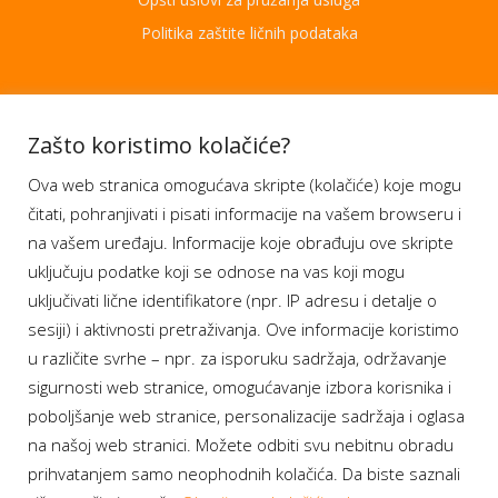
Politika zaštite ličnih podataka
Aplikacije
Zašto koristimo kolačiće?
Ova web stranica omogućava skripte (kolačiće) koje mogu
Moj BH Telecom
čitati, pohranjivati i pisati informacije na vašem browseru i
Dostupnost usluga
na vašem uređaju. Informacije koje obrađuju ove skripte
Moja webTV
uključuju podatke koji se odnose na vas koji mogu
Aukcije BH Telecom
uključivati lične identifikatore (npr. IP adresu i detalje o
sesiji) i aktivnosti pretraživanja. Ove informacije koristimo
u različite svrhe – npr. za isporuku sadržaja, održavanje
sigurnosti web stranice, omogućavanje izbora korisnika i
Program lojalnosti
poboljšanje web stranice, personalizacije sadržaja i oglasa
na našoj web stranici. Možete odbiti svu nebitnu obradu
Bonus plus
prihvatanjem samo neophodnih kolačića. Da biste saznali
Prijava za newsletter