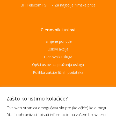
BH Telecom i SFF – Za najbolje filmske priče
Cjenovnik i uslovi
Izmjene ponude
Uslovi akcija
Cjenovnik usluga
Opšti uslovi za pružanja usluga
Politika zaštite ličnih podataka
Aplikacije
Zašto koristimo kolačiće?
Ova web stranica omogućava skripte (kolačiće) koje mogu
Moj BH Telecom
čitati, pohranjivati i pisati informacije na vašem browseru i