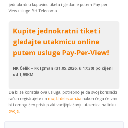
jednokratnu kupovinu tiketa i gledanje putem Pay-per
View usluge BH Telecoma.
Kupite jednokratni tiket i
gledajte utakmicu online
putem usluge Pay-Per-View!
NK Čelik – FK Igman (31.05.2026. u 17:30) po cijeni
od 1,99KM
Da bi se koristila ova usluga, potrebno je da svoj korisnički
račun registrujete na
moj.bhtelecom.ba
nakon čega će vam
biti omogućen pristup aktivaciji/plaćanju utakmica na linku
ovdje
.