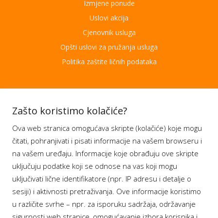
Izmjene ponude
Uslovi akcija
Cjenovnik usluga
Opšti uslovi za pružanja usluga
Politika zaštite ličnih podataka
Aplikacije
Zašto koristimo kolačiće?
Ova web stranica omogućava skripte (kolačiće) koje mogu
Moj BH Telecom
čitati, pohranjivati i pisati informacije na vašem browseru i
Dostupnost usluga
na vašem uređaju. Informacije koje obrađuju ove skripte
Moja webTV
uključuju podatke koji se odnose na vas koji mogu
Aukcije BH Telecom
uključivati lične identifikatore (npr. IP adresu i detalje o
sesiji) i aktivnosti pretraživanja. Ove informacije koristimo
u različite svrhe – npr. za isporuku sadržaja, održavanje
sigurnosti web stranice, omogućavanje izbora korisnika i