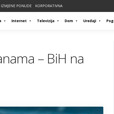
IZMJENE PONUDE
KORPORATIVNA
a
Internet
Televizija
Dom
Uređaji
Pog
Panama – BiH na